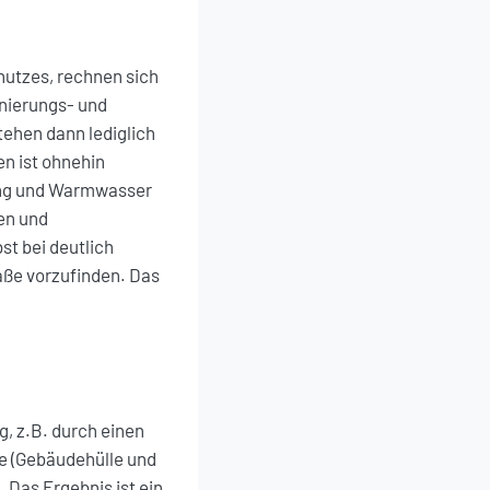
chutzes, rechnen sich
anierungs- und
tehen dann lediglich
en ist ohnehin
izung und Warmwasser
en und
t bei deutlich
aße vorzufinden. Das
, z.B. durch einen
e (Gebäudehülle und
Das Ergebnis ist ein