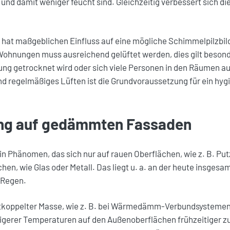
und damit weniger feucht sind. Gleichzeitig verbessert sich di
 hat maßgeblichen Einfluss auf eine mögliche Schimmelpilzbil
ungen muss ausreichend gelüftet werden, dies gilt besonde
ng getrocknet wird oder sich viele Personen in den Räumen au
d regelmäßiges Lüften ist die Grundvoraussetzung für ein hyg
ng auf gedämmten Fassaden
n Phänomen, das sich nur auf rauen Oberflächen, wie z. B. Putz
chen, wie Glas oder Metall. Das liegt u. a. an der heute insges
 Regen.
ntkoppelter Masse, wie z. B. bei Wärmedämm-Verbundsysteme
rigerer Temperaturen auf den Außenoberflächen frühzeitiger z