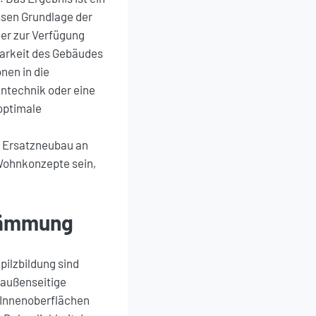
ssen Grundlage der
der zur Verfügung
barkeit des Gebäudes
nen in die
ntechnik oder eine
optimale
 Ersatzneubau an
 Wohnkonzepte sein,
dämmung
ilzbildung sind
 außenseitige
 Innenoberflächen