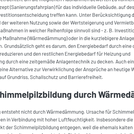
pt (Sanierungsfahrplan) für das individuelle Gebäude, auf de
vestitionsentscheidung treffen kann. Unter Berücksichtigung 
d der weiteren Nutzung sowie der Wertsteigerung und Vermiet
aßnahmen in welcher Reihenfolge sinnvoll sind - z. B. Investitio
he Maßnahme (Wärmedämmung) oder in die kurzlebigere Anlage
. Grundsätzlich geht es darum, den Energiebedarf durch eine 
uzieren und den restlichen Energiebedarf für Heizung und
 durch eine zeitgemäße Anlagentechnik zu decken. Auch ein
 eine Alternative zur Verwirklichung der Ansprüche an heutige
 auf Grundriss, Schallschutz und Barrierefreiheit.
chimmelpilzbildung durch Wärme
 entsteht nicht durch Wärmedämmung. Ursache für Schimmelp
en in Verbindung mit hoher Luftfeuchtigkeit. Insbesondere die
der Schimmelpilzbildung entgegen, weil die ehemals kalten