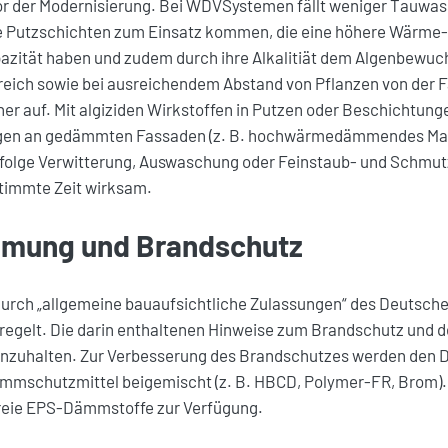
r der Modernisierung. Bei WDVSystemen fällt weniger Tauwas
e Putzschichten zum Einsatz kommen, die eine höhere Wärme-
zität haben und zudem durch ihre Alkalitiät dem Algenbewuc
eich sowie bei ausreichendem Abstand von Pflanzen von der Fa
r auf. Mit algiziden Wirkstoffen in Putzen oder Beschichtung
lgen an gedämmten Fassaden (z. B. hochwärmedämmendes M
nfolge Verwitterung, Auswaschung oder Feinstaub- und Schmu
stimmte Zeit wirksam.
ung und Brandschutz
rch „allgemeine bauaufsichtliche Zulassungen“ des Deutschen 
regelt. Die darin enthaltenen Hinweise zum Brandschutz und d
inzuhalten. Zur Verbesserung des Brandschutzes werden den
ammschutzmittel beigemischt (z. B. HBCD, Polymer-FR, Brom).
reie EPS-Dämmstoffe zur Verfügung.