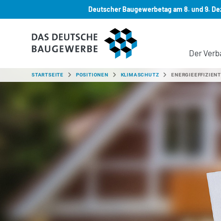
Deutscher Baugewerbetag am 8. und 9. Dez
Zum Hauptinhalt springen
Der Verb
SIE SIND HIER:
STARTSEITE
POSITIONEN
KLIMASCHUTZ
ENERGIEEFFIZIEN