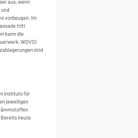
ser aus, wenn
 und
hs vorbeugen. Im
ssade tritt
en kann die
auerwerk, WDVS)
tzablagerungen sind
Instituts für
en jeweiligen
 Dämmstoffen
 Bereits heute