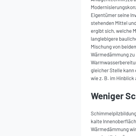
Modernisierungskonze
Eigentümer seine In
stehenden Mittel un
ergibt sich, welche M
langlebigere baulic
Mischung von beidem
Wärmedämmung zu red
Warmwasserbereitung
gleicher Stelle kann
wie z. B. im Hinblick
Weniger S
Schimmelpilzbildung
kalte Innenoberfläch
Wärmedämmung wirkt 