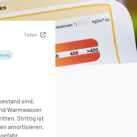
Teilen
mung
estand sind,
g und Warmwasser
ten. Strittig ist
en amortisieren.
dgefahr,