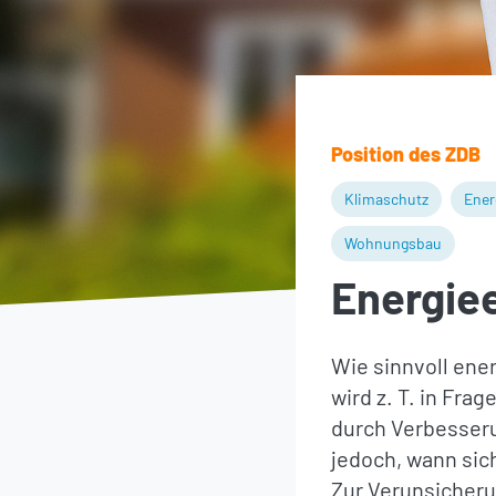
Position des ZDB
Klimaschutz
Ener
Wohnungsbau
Energiee
Wie sinnvoll en
wird z. T. in Fra
durch Verbesserun
jedoch, wann sic
Zur Verunsicheru