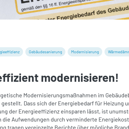
gieeffizienz
Gebäudesanierung
Modernisierung
Wärmedäm
ffizient modernisieren!
ergetische Modernisierungsmaßnahmen im Gebäudeb
ge gestellt. Dass sich der Energiebedarf für Heizun
g der Energieeffizienz einsparen lässt, ist unumstrit
h die Aufwendungen durch verminderte Energiekost
ng tragen vereinzelte Berichte über mögliche Bran