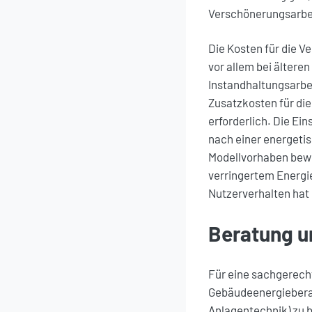
Verschönerungsarbe
Die Kosten für die 
vor allem bei älter
Instandhaltungsarbei
Zusatzkosten für di
erforderlich. Die Ei
nach einer energeti
Modellvorhaben bewie
verringertem Energi
Nutzerverhalten hat 
Beratung u
Für eine sachgerecht
Gebäudeenergieberat
Anlagentechnik) zu 