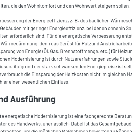
iten, die den Wohnkomfort und den Wohnwert steigern sollen.
Verbesserung der Energieeffizienz, z. B. des baulichen Wärmes
en Gebäuden mit geringer Energieeffizienz, bei denen ohnehin S
ten erforderlich sind. Für die energetische Verbesserung ents
e Wärmedämmung, denn das Gerüst für Putzund Anstricharbeit
nsparung von Energie (Öl, Gas, Brennstoffmenge, etc.) für He
schen Modernisierung ist durch Nutzererfahrungen sowie Studi
sen. Aufgrund der stark schwankenden Energiepreise ist selbs
everbrauch die Einsparung der Heizkosten nicht im gleichen M
hier einen wesentlichen Einfluss.
nd Ausführung
e energetische Modernisierung ist eine fachgerechte Beratung
er des Handwerks, unerlässlich. Dabei ist das Gesamtgebäud
betrachten, um die möglichen Maßnahmen bewerten zu können. 