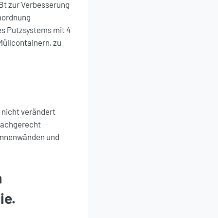
Bt zur Verbesserung
Anordnung
es Putzsystems mit 4
Müllcontainern, zu
nicht verändert
 fachgerecht
 Innenwänden und
n
ie.