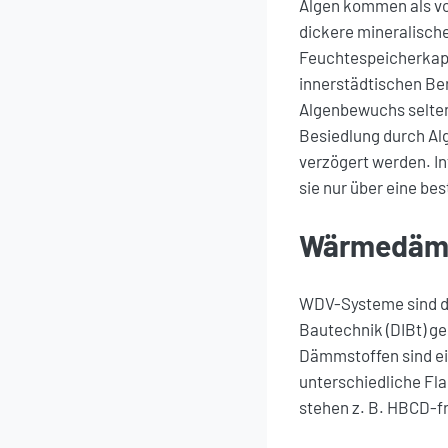
Algen kommen als vo
dickere mineralisch
Feuchtespeicherkapa
innerstädtischen Ber
Algenbewuchs seltene
Besiedlung durch A
verzögert werden. I
sie nur über eine be
Wärmedämm
WDV-Systeme sind du
Bautechnik (DIBt) ge
Dämmstoffen sind e
unterschiedliche Fl
stehen z. B. HBCD-f