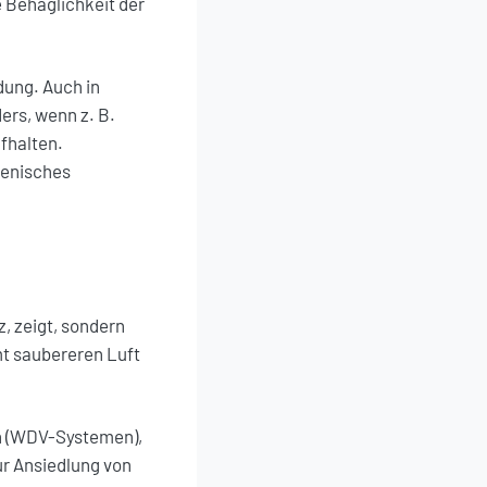
e Behaglichkeit der
dung. Auch in
rs, wenn z. B.
fhalten.
ienisches
, zeigt, sondern
amt saubereren Luft
n (WDV-Systemen),
ur Ansiedlung von