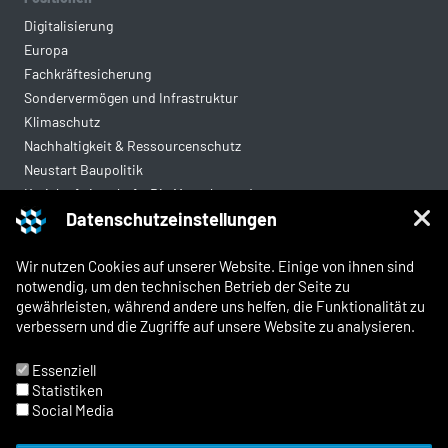
Digitalisierung
Europa
Fachkräftesicherung
Sondervermögen und Infrastruktur
Klimaschutz
Nachhaltigkeit & Ressourcenschutz
Neustart Baupolitik
Kreislaufwirtschaft: Die Mantelverordnung
Datenschutzeinstellungen
Mittelstandsgerechte Vergabe
Wohnungsbau
Wir nutzen Cookies auf unserer Website. Einige von ihnen sind
notwendig, um den technischen Betrieb der Seite zu
gewährleisten, während andere uns helfen, die Funktionalität zu
Rechtliches
verbessern und die Zugriffe auf unsere Website zu analysieren.
Kontakt
Impressum
Essenziell
Datenschutz
Statistiken
Whistleblowing und Meldewege
Social Media