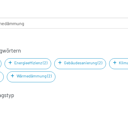
agwörtern
Energieeffizienz (2)
Gebäudesanierung (2)
Klima
Wärmedämmung (2)
agstyp