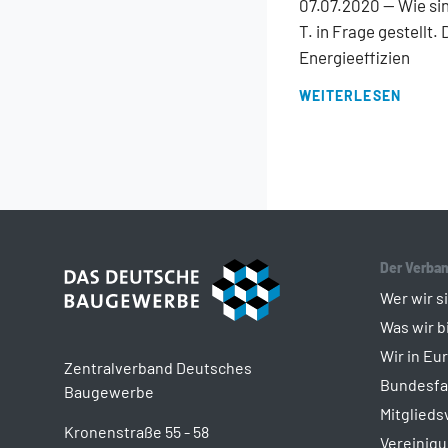
07.07.2020
— Wie si
T. in Frage gestellt
Energieeffizien
WEITERLESEN
Der Verba
Wer wir s
Was wir b
Wir in Eu
Zentralverband Deutsches
Bundesf
Baugewerbe
Mitglied
Kronenstraße 55 - 58
Vereinig