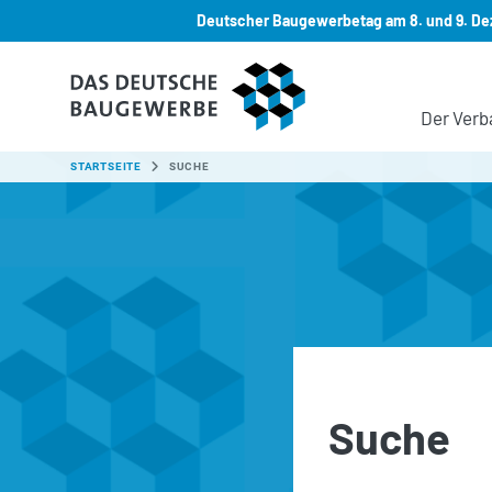
Deutscher Baugewerbetag am 8. und 9. Dez
Zum Hauptinhalt springen
Der Verb
SIE SIND HIER:
STARTSEITE
SUCHE
Suche