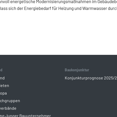
nnvoll energetische Modernisierungsmaßnahmen im Gebäudebes
. Dass sich der Energiebedarf für Heizung und Warmwasser dur
nd
Baukonjunktur
ind
Konjunkturprognose 2025/
ieten
ropa
achgruppen
sverbände
ung Junger Bauunternehmer