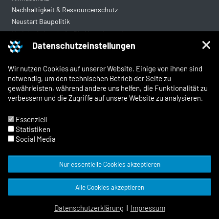
Nachhaltigkeit & Ressourcenschutz
Neustart Baupolitik
Kreislaufwirtschaft: Die Mantelverordnung
Datenschutzeinstellungen
Mittelstandsgerechte Vergabe
Wohnungsbau
Wir nutzen Cookies auf unserer Website. Einige von ihnen sind
notwendig, um den technischen Betrieb der Seite zu
gewährleisten, während andere uns helfen, die Funktionalität zu
Rechtliches
verbessern und die Zugriffe auf unsere Website zu analysieren.
Kontakt
Impressum
Essenziell
Datenschutz
Statistiken
Whistleblowing und Meldewege
Social Media
Nur essentielle Cookies akzeptieren
© 2026 Zentralverband Deutsches
Alle Cookies akzeptieren
Baugewerbe
Facebook
X
Instagram
LinkedIn
YouTube
TYPO3 Website von Kombinat
Datenschutzerklärung
|
Impressum