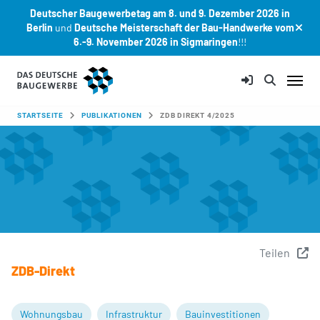
Deutscher Baugewerbetag am 8. und 9. Dezember 2026 in
Berlin
und
Deutsche Meisterschaft der Bau-Handwerke vom
6.-9. November 2026 in Sigmaringen
!!!
Zum Hauptinhalt springen
SIE SIND HIER:
STARTSEITE
PUBLIKATIONEN
ZDB DIREKT 4/2025
Teilen
ZDB-Direkt
Wohnungsbau
Infrastruktur
Bauinvestitionen