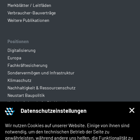
Merkblätter / Leitfäden
Verbraucher-Bauverträge
Weitere Publikationen
Positionen
Digitalisierung
Europa
Fachkräftesicherung
Sondervermögen und Infrastruktur
Klimaschutz
Nachhaltigkeit & Ressourcenschutz
Neustart Baupolitik
Kreislaufwirtschaft: Die Mantelverordnung
Datenschutzeinstellungen
Mittelstandsgerechte Vergabe
Wohnungsbau
Wir nutzen Cookies auf unserer Website. Einige von ihnen sind
notwendig, um den technischen Betrieb der Seite zu
gewährleisten, während andere uns helfen, die Funktionalität zu
Rechtliches