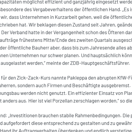
pazitäten möglichst effizient und ganzjährig eingesetzt werd
sbesondere des Vergabeverhaltens der öffentlichen Hand. „Es i
wir, dass Unternehmen in Kurzarbeit gehen, weil die öffentlic
rieben hat. Wir beklagen diesen Zustand seit Jahren, geänder
. Der Verband hatte in der Vergangenheit schon des Öfteren da
uaufträge frühestens Mitte/Ende des zweiten Quartals ausges
 der öffentliche Bauherr aber, dass bis zum Jahresende alles a
önnen Unternehmen nur schwer planen. Und hauptsächlich kön
t ausgelastet werden,“ meinte der ZDB-Hauptgeschäftsführer.
l für den Zick-Zack-Kurs nannte Pakleppa den abrupten KfW-Fö
uherren, sondern auch Firmen und Beschäftigte ausgebremst.
ungsbau werden nicht genutzt. Ein effizienter Einsatz von Pl
anders aus. Hier ist viel Porzellan zerschlagen worden,“ so die
nd: „Investitionen brauchen stabile Rahmenbedingungen. Die p
d aufgefordert diese entsprechend zu gestalten und zu gewährl
 Hand ihr Auftragsverhalten überdenken und endlich verstetigen