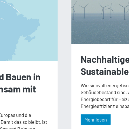
Nachhaltige
Sustainable
d Bauen in
Wie sinnvoll energeti
insam mit
Gebäudebestand sind, wi
Energiebedarf für He
Energieeffizienz einspa
Europas und die
Mehr lesen
amit das so bleibt, ist
raßen und Brücken