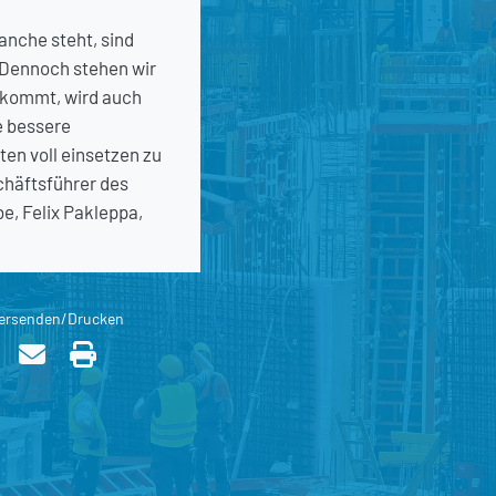
anche steht, sind
. Dennoch stehen wir
t kommt, wird auch
e bessere
en voll einsetzen zu
chäftsführer des
, Felix Pakleppa,
ersenden/Drucken