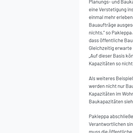
Planungs- und Bauka
eine Verstetigung in
einmal mehr erleben 
Bauaufträge ausgesch
nichts,“ so Pakleppa
dass öffentliche Ba
Gleichzeitig erwarte
„Auf dieser Basis k
Kapazitäten so nich
Als weiteres Beispie
werden nicht nur Ba
Kapazitäten im Wohn
Baukapazitäten sieht 
Pakleppa abschließe
Verantwortlichen sin
muss die öffentliche