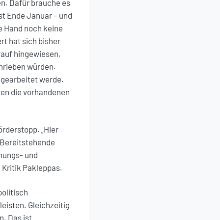
en. Dafür brauche es
st Ende Januar – und
he Hand noch keine
t hat sich bisher
rauf hingewiesen,
chrieben würden.
bgearbeitet werde.
nen die vorhandenen
rderstopp. „Hier
 Bereitstehende
anungs- und
 Kritik Pakleppas.
olitisch
eisten. Gleichzeitig
. Das ist