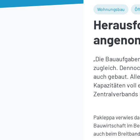
Wohnungsbau
Öf
Herausf
angeno
„Die Bauaufgaben
zugleich. Dennoc
auch gebaut. All
Kapazitäten voll
Zentralverbands 
Pakleppa verwies da
Bauwirtschaft im Ber
auch beim Breitban