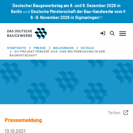
Deutscher Baugewerbetag am 8. und 9. Dezember 2026 in
Berlin
und
Deutsche Meisterschaft der Bau-Handwerke vom
6.-9. November 2026 in Sigmaringen
!!!
Zum Hauptinhalt springen
SIE SIND HIER:
STARTSEITE
PRESSE
MELDUNGEN
DETAILS
EU-PROJEKT FÖRDERT AUS- UND WEITERBILDUNG IN DER
BAUWIRTSCHAFT
Teilen
Pressemeldung
13.10.2021