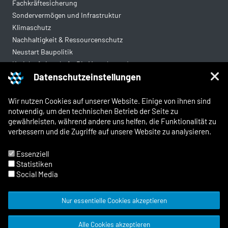
Fachkräftesicherung
Sondervermögen und Infrastruktur
Klimaschutz
Nachhaltigkeit & Ressourcenschutz
Neustart Baupolitik
Kreislaufwirtschaft: Die Mantelverordnung
Datenschutzeinstellungen
Mittelstandsgerechte Vergabe
Wohnungsbau
Wir nutzen Cookies auf unserer Website. Einige von ihnen sind
notwendig, um den technischen Betrieb der Seite zu
gewährleisten, während andere uns helfen, die Funktionalität zu
Rechtliches
verbessern und die Zugriffe auf unsere Website zu analysieren.
Kontakt
Impressum
Essenziell
Datenschutz
Statistiken
Whistleblowing und Meldewege
Social Media
Nur essentielle Cookies akzeptieren
© 2026 Zentralverband Deutsches
Alle Cookies akzeptieren
Baugewerbe