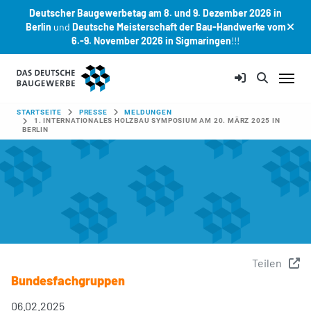
Deutscher Baugewerbetag am 8. und 9. Dezember 2026 in
Berlin
und
Deutsche Meisterschaft der Bau-Handwerke vom
6.-9. November 2026 in Sigmaringen
!!!
Zum Hauptinhalt springen
SIE SIND HIER:
STARTSEITE
PRESSE
MELDUNGEN
1. INTERNATIONALES HOLZBAU SYMPOSIUM AM 20. MÄRZ 2025 IN
BERLIN
Teilen
Bundesfachgruppen
06.02.2025