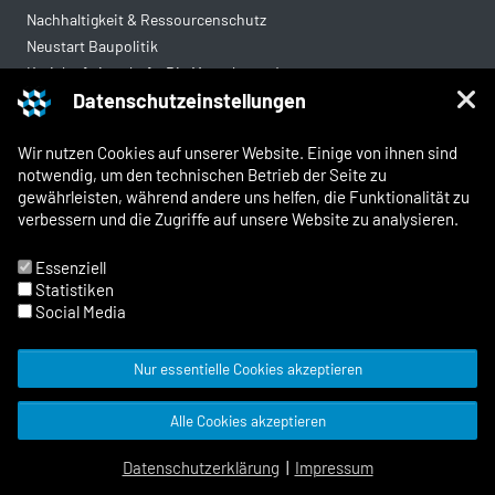
Nachhaltigkeit & Ressourcenschutz
Neustart Baupolitik
Kreislaufwirtschaft: Die Mantelverordnung
Datenschutzeinstellungen
Mittelstandsgerechte Vergabe
Wohnungsbau
Wir nutzen Cookies auf unserer Website. Einige von ihnen sind
notwendig, um den technischen Betrieb der Seite zu
gewährleisten, während andere uns helfen, die Funktionalität zu
Rechtliches
verbessern und die Zugriffe auf unsere Website zu analysieren.
Kontakt
Impressum
Essenziell
Datenschutz
Statistiken
Whistleblowing und Meldewege
Social Media
Nur essentielle Cookies akzeptieren
© 2026 Zentralverband Deutsches
Alle Cookies akzeptieren
Baugewerbe
Facebook
X
Instagram
LinkedIn
YouTube
TYPO3 Website von Kombinat
Datenschutzerklärung
|
Impressum