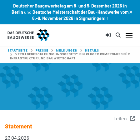
Deutscher Baugewerbetag am 8. und 9. Dezember 2026 in
Berlin
und
Deutsche Meisterschaft der Bau-Handwerke vom
6.-9. November 2026 in Sigmaringen
!!!
Zum Hauptinhalt springen
SIE SIND HIER:
STARTSEITE
PRESSE
MELDUNGEN
DETAILS
VERGABEBESCHLEUNIGUNGSGESETZ: EIN KLUGER KOMPROMISS FÜR
INFRASTRUKTUR UND BAUWIRTSCHAFT
Teilen
Statement
23.04.2026