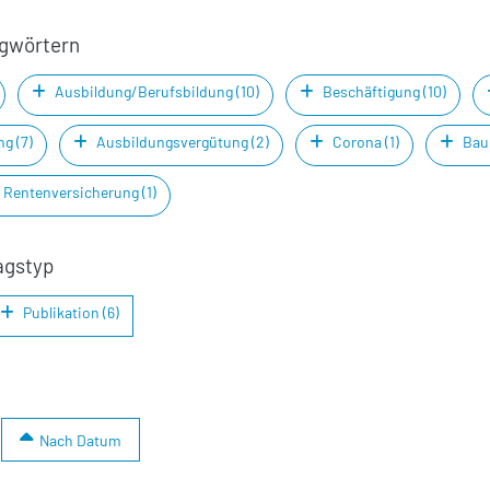
agwörtern
Ausbildung/Berufsbildung (10)
Beschäftigung (10)
g (7)
Ausbildungsvergütung (2)
Corona (1)
Bauk
Rentenversicherung (1)
agstyp
Publikation (6)
Nach Datum