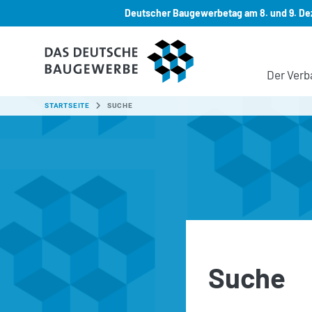
Deutscher Baugewerbetag am 8. und 9. Dez
Zum Hauptinhalt springen
Der Verb
SIE SIND HIER:
STARTSEITE
SUCHE
Suche