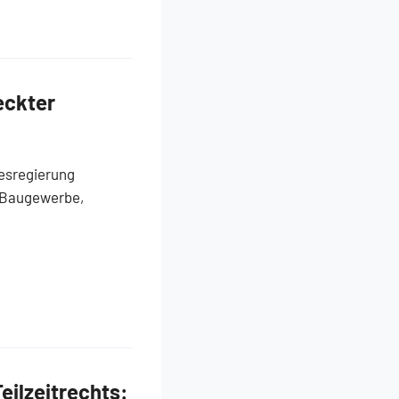
eckter
esregierung
s Baugewerbe,
ilzeitrechts: