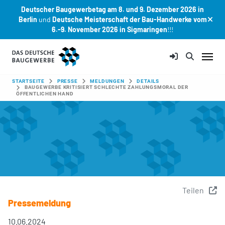
Deutscher Baugewerbetag am 8. und 9. Dezember 2026 in
Berlin
und
Deutsche Meisterschaft der Bau-Handwerke vom
6.-9. November 2026 in Sigmaringen
!!!
Zum Hauptinhalt springen
SIE SIND HIER:
STARTSEITE
PRESSE
MELDUNGEN
DETAILS
BAUGEWERBE KRITISIERT SCHLECHTE ZAHLUNGSMORAL DER
ÖFFENTLICHEN HAND
Teilen
Pressemeldung
10.06.2024