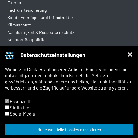
Europa
Fachkräftesicherung
Sondervermögen und Infrastruktur
Klimaschutz
Nachhaltigkeit & Ressourcenschutz
Neustart Baupolitik
Kreislaufwirtschaft: Die Mantelverordnung
Datenschutzeinstellungen
Mittelstandsgerechte Vergabe
Wohnungsbau
Wir nutzen Cookies auf unserer Website. Einige von ihnen sind
notwendig, um den technischen Betrieb der Seite zu
gewährleisten, während andere uns helfen, die Funktionalität zu
Rechtliches
verbessern und die Zugriffe auf unsere Website zu analysieren.
Kontakt
Impressum
Essenziell
Datenschutz
Statistiken
Whistleblowing und Meldewege
Social Media
Nur essentielle Cookies akzeptieren