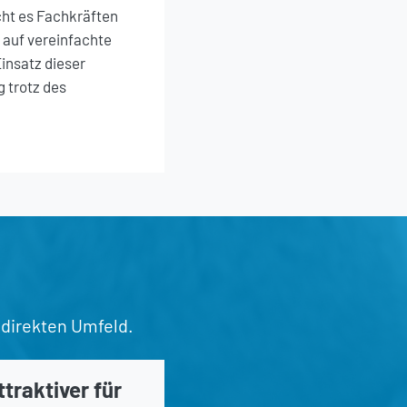
cht es Fachkräften
 auf vereinfachte
Einsatz dieser
g trotz des
 direkten Umfeld.
raktiver für