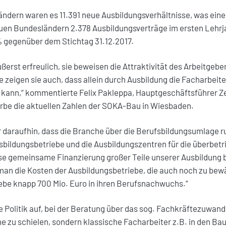
ändern waren es 11.391 neue Ausbildungsverhältnisse, was eine
euen Bundesländern 2.378 Ausbildungsverträge im ersten Lehrjah
% gegenüber dem Stichtag 31.12.2017.
ußerst erfreulich, sie beweisen die Attraktivität des Arbeitgeb
e zeigen sie auch, dass allein durch Ausbildung die Facharbeit
kann,“ kommentierte Felix Pakleppa, Hauptgeschäftsführer Z
e die aktuellen Zahlen der SOKA-Bau in Wiesbaden.
 daraufhin, dass die Branche über die Berufsbildungsumlage r
usbildungsbetriebe und die Ausbildungszentren für die überbetr
se gemeinsame Finanzierung großer Teile unserer Ausbildung 
n die Kosten der Ausbildungsbetriebe, die auch noch zu bewäl
iebe knapp 700 Mio. Euro in ihren Berufsnachwuchs.“
e Politik auf, bei der Beratung über das sog. Fachkräftezuwan
he zu schielen, sondern klassische Facharbeiter z.B. in den Ba