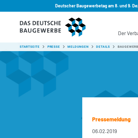
Deutscher Baugewerbetag am 8. und 9. Dez
Zum Hauptinhalt springen
Der Verb
SIE SIND HIER:
STARTSEITE
PRESSE
MELDUNGEN
DETAILS
BAUGEWERB
Pressemeldung
06.02.2019