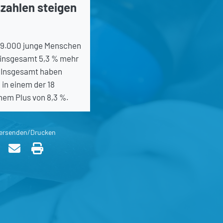
zahlen steigen
39.000 junge Menschen
 insgesamt 5,3 % mehr
. Insgesamt haben
in einem der 18
nem Plus von 8,3 %.
ersenden/Drucken