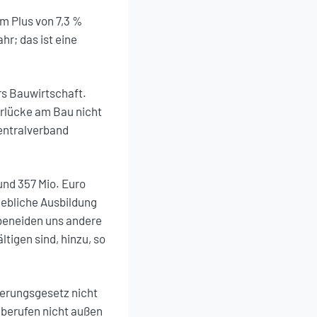
m Plus von 7,3 %
r; das ist eine
ers Bauwirtschaft.
erlücke am Bau nicht
entralverband
und 357 Mio. Euro
iebliche Ausbildung
beneiden uns andere
tigen sind, hinzu, so
derungsgesetz nicht
uberufen nicht außen