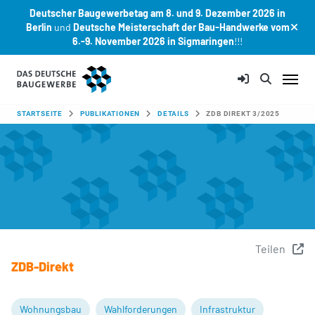
Deutscher Baugewerbetag am 8. und 9. Dezember 2026 in
Berlin
und
Deutsche Meisterschaft der Bau-Handwerke vom
6.-9. November 2026 in Sigmaringen
!!!
Zum Hauptinhalt springen
SIE SIND HIER:
STARTSEITE
PUBLIKATIONEN
DETAILS
ZDB DIREKT 3/2025
Teilen
ZDB-Direkt
Wohnungsbau
Wahlforderungen
Infrastruktur