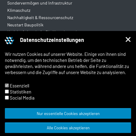
Sondervermögen und Infrastruktur
Klimaschutz
Nachhaltigkeit & Ressourcenschutz
Neustart Baupolitik
Kreislaufwirtschaft: Die Mantelverordnung
Datenschutzeinstellungen
Mittelstandsgerechte Vergabe
Wohnungsbau
Wir nutzen Cookies auf unserer Website. Einige von ihnen sind
notwendig, um den technischen Betrieb der Seite zu
gewährleisten, während andere uns helfen, die Funktionalität zu
Rechtliches
verbessern und die Zugriffe auf unsere Website zu analysieren.
Kontakt
Impressum
Essenziell
Datenschutz
Statistiken
Whistleblowing und Meldewege
Social Media
Nur essentielle Cookies akzeptieren
© 2026 Zentralverband Deutsches
Alle Cookies akzeptieren
Baugewerbe
Facebook
X
Instagram
LinkedIn