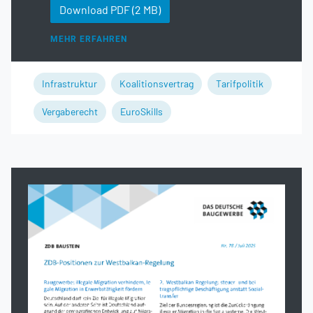
Download PDF
(2 MB)
MEHR ERFAHREN
Infrastruktur
Koalitionsvertrag
Tarifpolitik
Vergaberecht
EuroSkills