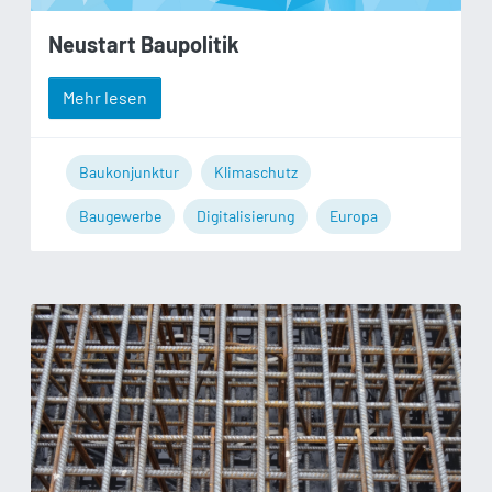
Neustart Baupolitik
Mehr lesen
Baukonjunktur
Klimaschutz
Baugewerbe
Digitalisierung
Europa