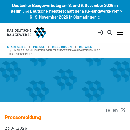
Deutscher Baugewerbetag am 8. und 9. Dezember 2026 in
Berlin
und
Deutsche Meisterschaft der Bau-Handwerke vom
6.-9. November 2026 in Sigmaringen
!!!
Zum Hauptinhalt springen
SIE SIND HIER:
STARTSEITE
PRESSE
MELDUNGEN
DETAILS
NEUER SCHLICHTER DER TARIFVERTRAGSPARTEIEN DES
BAUGEWERBES
Teilen
Pressemeldung
23.04.2026