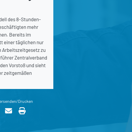
dell des 8-Stunden-
eschäftigten mehr
chen. Bereits im
t einer täglichen nur
 Arbeitszeitgesetz zu
sführer Zentralverband
den Vorstoß und sieht
ner zeitgemäßen
ersenden/Drucken