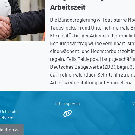
Arbeitszeit
Die Bundesregierung will das starre Mo
Tages lockern und Unternehmen wie B
Flexibilität bei der Arbeitszeit ermögli
Koalitionsvertrag wurde vereinbart, stat
eine wöchentliche Höchstarbeitszeit im
regeln. Felix Pakleppa, Hauptgeschäft
Deutsches Baugewerbe (ZDB), begrüßt 
darin einen wichtigen Schritt hin zu ei
Arbeitszeitgestaltung auf Baustellen:
URL kopieren
V
d fehlender
tiviert.
rlauben &