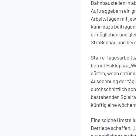
Bahnbaustellen in a
Auftraggebern ein gr
Arbeitstagen mit jew
kann dazu beitragen
ermöglichen und glei
Straßenbau und bei 
Starre Tagesarbeitsz
betont Pakleppa. „We
dürfen, wenn dafür d
Ausdehnung der tägli
durchschnittlich ach
bestehenden Spielrau
künftig eine wöchent
Eine solche Umstellu
Betriebe schaffen. 
ausgeglichen werden“