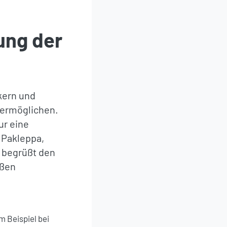
ung der
kern und
 ermöglichen.
ur eine
 Pakleppa,
 begrüßt den
äßen
m Beispiel bei