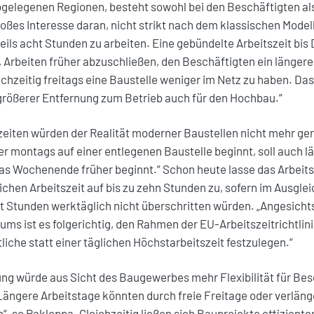
bgelegenen Regionen, besteht sowohl bei den Beschäftigten al
oßes Interesse daran, nicht strikt nach dem klassischen Modell
eils acht Stunden zu arbeiten. Eine gebündelte Arbeitszeit bi
, Arbeiten früher abzuschließen, den Beschäftigten ein länge
chzeitig freitags eine Baustelle weniger im Netz zu haben. Das 
größerer Entfernung zum Betrieb auch für den Hochbau.“
eiten würden der Realität moderner Baustellen nicht mehr ger
r montags auf einer entlegenen Baustelle beginnt, soll auch l
as Wochenende früher beginnt.“ Schon heute lasse das Arbeits
chen Arbeitszeit auf bis zu zehn Stunden zu, sofern im Ausgle
t Stunden werktäglich nicht überschritten würden. „Angesicht
ms ist es folgerichtig, den Rahmen der EU-Arbeitszeitrichtlin
liche statt einer täglichen Höchstarbeitszeit festzulegen.“
ng würde aus Sicht des Baugewerbes mehr Flexibilität für Bes
„Längere Arbeitstage könnten durch freie Freitage oder verlä
, so Pakleppa. Gleichzeitig ließen sich Bauprojekte effizient