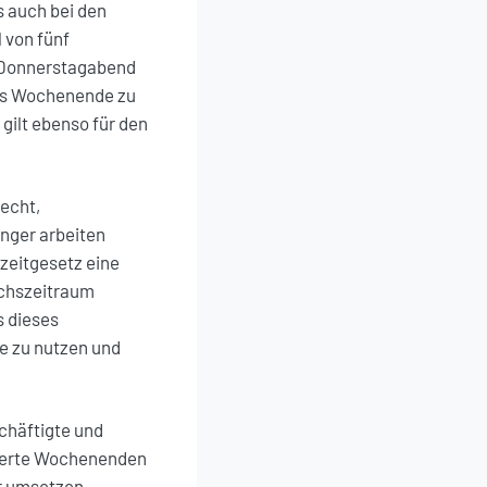
s auch bei den
 von fünf
s Donnerstagabend
res Wochenende zu
gilt ebenso für den
echt,
änger arbeiten
zeitgesetz eine
ichszeitraum
s dieses
ie zu nutzen und
chäftigte und
ngerte Wochenenden
er umsetzen,