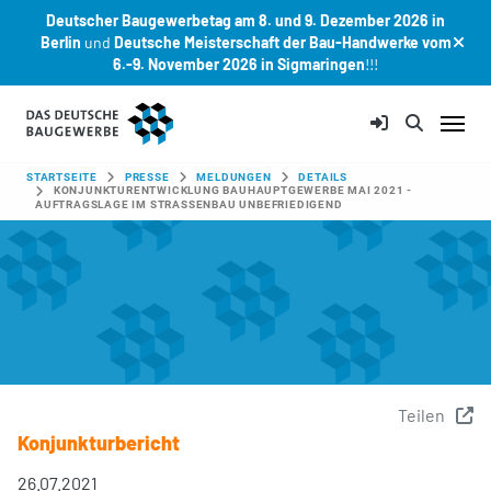
Deutscher Baugewerbetag am 8. und 9. Dezember 2026 in
Berlin
und
Deutsche Meisterschaft der Bau-Handwerke vom
6.-9. November 2026 in Sigmaringen
!!!
Zum Hauptinhalt springen
SIE SIND HIER:
STARTSEITE
PRESSE
MELDUNGEN
DETAILS
KONJUNKTURENTWICKLUNG BAUHAUPTGEWERBE MAI 2021 -
AUFTRAGSLAGE IM STRASSENBAU UNBEFRIEDIGEND
Teilen
Konjunkturbericht
26.07.2021