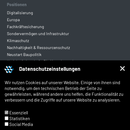
Positionen
Digitalisierung
Europa
Fachkräftesicherung
Sondervermögen und Infrastruktur
Klimaschutz
Nachhaltigkeit & Ressourcenschutz
Neustart Baupolitik
Kreislaufwirtschaft: Die Mantelverordnung
Datenschutzeinstellungen
Mittelstandsgerechte Vergabe
Wohnungsbau
Wir nutzen Cookies auf unserer Website. Einige von ihnen sind
notwendig, um den technischen Betrieb der Seite zu
gewährleisten, während andere uns helfen, die Funktionalität zu
Rechtliches
verbessern und die Zugriffe auf unsere Website zu analysieren.
Kontakt
Impressum
Essenziell
Datenschutz
Statistiken
Whistleblowing und Meldewege
Social Media