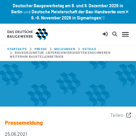
Deutscher Baugewerbetag am 8. und 9. Dezember 2026 in
Berlin
und
Deutsche Meisterschaft der Bau-Handwerke vom
6.-9. November 2026 in Sigmaringen
!!!
Zum Hauptinhalt springen
SIE SIND HIER:
STARTSEITE
PRESSE
MELDUNGEN
DETAILS
BAUKONJUNKTUR: LIEFERSCHWIERIGKEITEN ERSCHWEREN
WEITERHIN BAUSTELLENBETRIEB
Teilen
Pressemeldung
25.06.2021