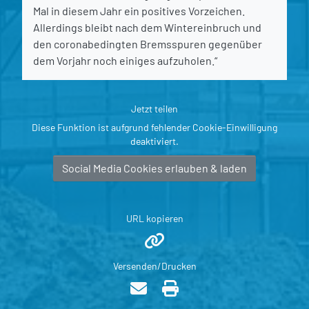
Mal in diesem Jahr ein positives Vorzeichen.
Allerdings bleibt nach dem Wintereinbruch und
den coronabedingten Bremsspuren gegenüber
dem Vorjahr noch einiges aufzuholen.“
Jetzt teilen
Diese Funktion ist aufgrund fehlender Cookie-Einwilligung
deaktiviert.
Social Media Cookies erlauben & laden
URL kopieren
Versenden/Drucken