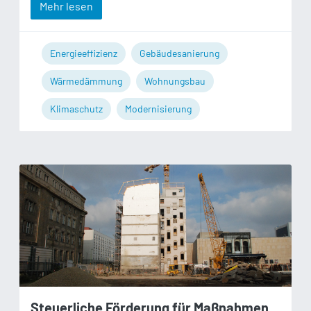
Mehr lesen
Energieeffizienz
Gebäudesanierung
Wärmedämmung
Wohnungsbau
Klimaschutz
Modernisierung
Steuerliche Förderung für Maßnahmen