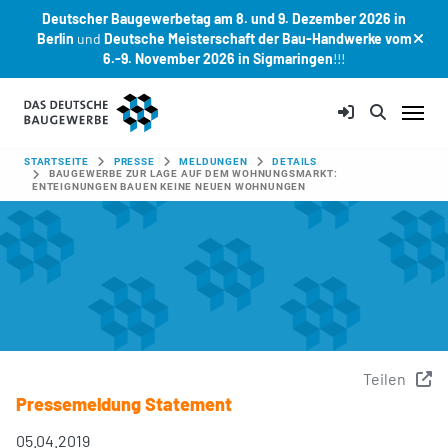
Deutscher Baugewerbetag am 8. und 9. Dezember 2026 in
Berlin
und
Deutsche Meisterschaft der Bau-Handwerke vom
6.-9. November 2026 in Sigmaringen
!!!
Zum Hauptinhalt springen
SIE SIND HIER:
STARTSEITE
PRESSE
MELDUNGEN
DETAILS
BAUGEWERBE ZUR LAGE AUF DEM WOHNUNGSMARKT:
ENTEIGNUNGEN BAUEN KEINE NEUEN WOHNUNGEN
Teilen
Pressemeldung Statement
05.04.2019