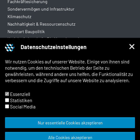
Fachkräftesicherung
Sondervermögen und Infrastruktur
Klimaschutz
Nachhaltigkeit & Ressourcenschutz
Neustart Baupolitik
Kreislaufwirtschaft: Die Mantelverordnung
Datenschutzeinstellungen
Mittelstandsgerechte Vergabe
Wohnungsbau
Wir nutzen Cookies auf unserer Website. Einige von ihnen sind
notwendig, um den technischen Betrieb der Seite zu
gewährleisten, während andere uns helfen, die Funktionalität zu
Rechtliches
verbessern und die Zugriffe auf unsere Website zu analysieren.
Kontakt
Impressum
Essenziell
Datenschutz
Statistiken
Whistleblowing und Meldewege
Social Media
Nur essentielle Cookies akzeptieren
© 2026 Zentralverband Deutsches
Alle Cookies akzeptieren
Baugewerbe