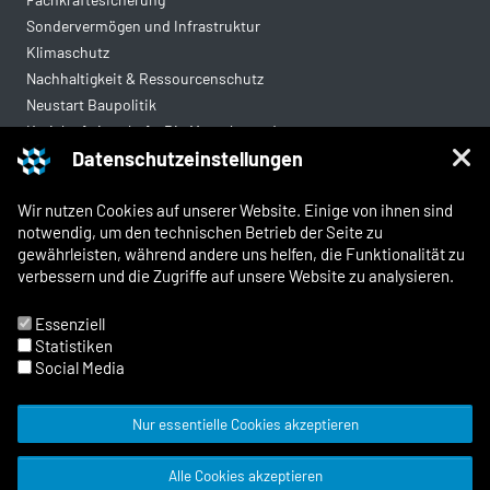
Sondervermögen und Infrastruktur
Klimaschutz
Nachhaltigkeit & Ressourcenschutz
Neustart Baupolitik
Kreislaufwirtschaft: Die Mantelverordnung
Datenschutzeinstellungen
Mittelstandsgerechte Vergabe
Wohnungsbau
Wir nutzen Cookies auf unserer Website. Einige von ihnen sind
notwendig, um den technischen Betrieb der Seite zu
gewährleisten, während andere uns helfen, die Funktionalität zu
Rechtliches
verbessern und die Zugriffe auf unsere Website zu analysieren.
Kontakt
Impressum
Essenziell
Datenschutz
Statistiken
Whistleblowing und Meldewege
Social Media
Nur essentielle Cookies akzeptieren
© 2026 Zentralverband Deutsches
Alle Cookies akzeptieren
Baugewerbe
Facebook
X
Instagram
LinkedIn