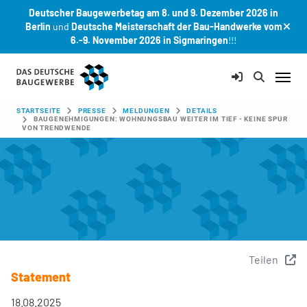
Deutscher Baugewerbetag am 8. und 9. Dezember 2026 in
Berlin
und
Deutsche Meisterschaft der Bau-Handwerke vom
6.-9. November 2026 in Sigmaringen
!!!
Zum Hauptinhalt springen
SIE SIND HIER:
STARTSEITE
PRESSE
MELDUNGEN
DETAILS
BAUGENEHMIGUNGEN: WOHNUNGSBAU WEITER IM TIEF - KEINE SPUR
VON TRENDWENDE
Teilen
Statement
18.08.2025