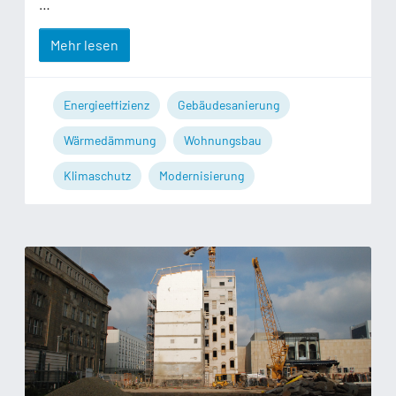
…
Mehr lesen
Energieeffizienz
Gebäudesanierung
Wärmedämmung
Wohnungsbau
Klimaschutz
Modernisierung