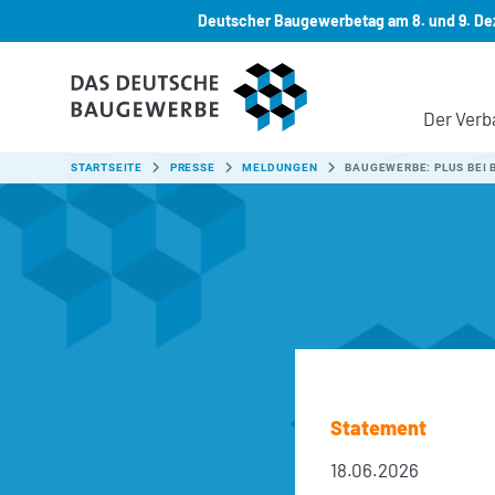
Deutscher Baugewerbetag am 8. und 9. Dez
Zum Hauptinhalt springen
Der Verb
SIE SIND HIER:
STARTSEITE
PRESSE
MELDUNGEN
BAUGEWERBE: PLUS BEI 
Statement
18.06.2026