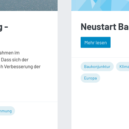
Neustart Ba
 -
Mehr lesen
nahmen im
. Dass sich der
ch Verbesserung der
Baukonjunktur
Klim
Europa
mmung