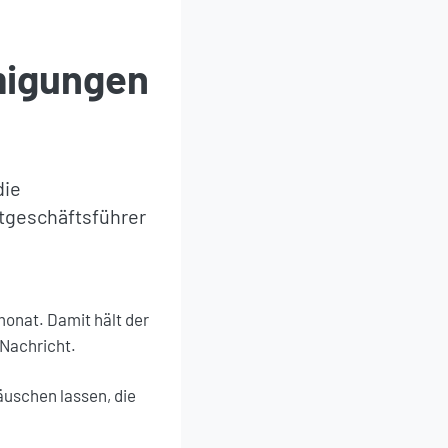
migungen
die
tgeschäftsführer
onat. Damit hält der
 Nachricht.
äuschen lassen, die