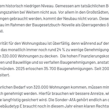
m historisch niedrigen Niveau. Gemessen am tatsächlichen Be
ngszahlen bei Weitem nicht aus. Vor allem in den Großstädten
gen gebraucht werden, kommt der Neubau nicht voran. Deswege
u im Rahmen der Baugesetzbuch-Novelle als überragendes öf
ll.
orität für den Wohnungsbau ist überfällig, denn während auf d
d das monatlich immer noch rund 24 % zu wenige Genehmigung
on 320.000 Wohnungen zu decken. Die hohen Finanzierungsko
n und Bauwillige und so verfallen Baugenehmigungen, anstatt 
 münden. 2025 erloschen 35.700 Baugenehmigungen. Seit 2002
itert.
jährlichen Bedarf von 320.000 Wohnungen kommen, müssen mi
 genehmigt werden. Hierfür brauchen wir bessere Anreize, wi
 langfristig gesichert wird. Die Sonder-AfA gehört endlich a
Gebäudetyp E braucht noch in diesem Jahr einen klaren Recht