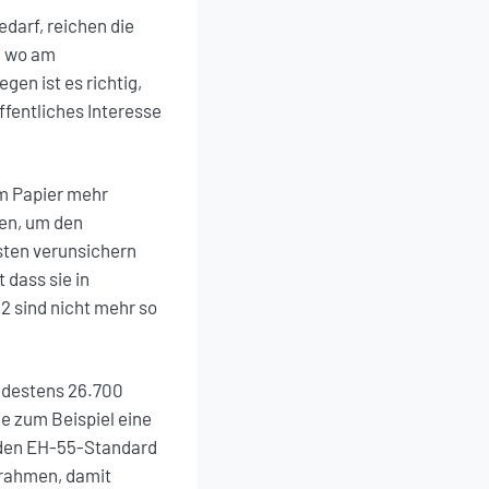
darf, reichen die
, wo am
n ist es richtig,
fentliches Interesse
em Papier mehr
en, um den
sten verunsichern
dass sie in
 sind nicht mehr so
ndestens 26.700
e zum Beispiel eine
n den EH-55-Standard
srahmen, damit