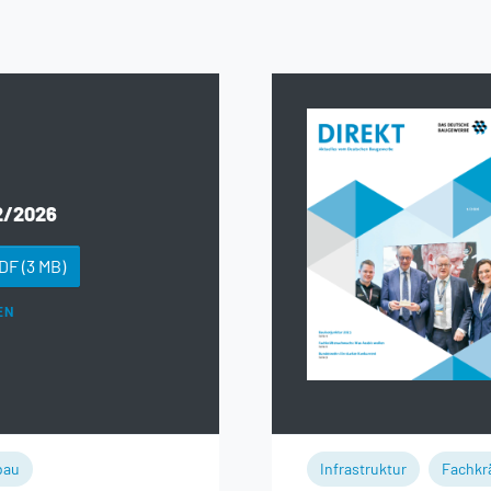
2/2026
PDF
(3 MB)
EN
bau
Infrastruktur
Fachkr