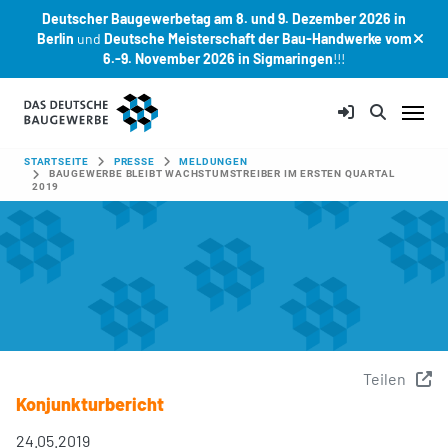
Deutscher Baugewerbetag am 8. und 9. Dezember 2026 in
Berlin
und
Deutsche Meisterschaft der Bau-Handwerke vom
6.-9. November 2026 in Sigmaringen
!!!
Zum Hauptinhalt springen
SIE SIND HIER:
STARTSEITE
PRESSE
MELDUNGEN
BAUGEWERBE BLEIBT WACHSTUMSTREIBER IM ERSTEN QUARTAL
2019
Teilen
Konjunkturbericht
24.05.2019