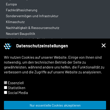
Europa
Fachkräftesicherung
Sondervermögen und Infrastruktur
Klimaschutz
Nachhaltigkeit & Ressourcenschutz
Neustart Baupolitik
Kreislaufwirtschaft: Die Mantelverordnung
Datenschutzeinstellungen
Mittelstandsgerechte Vergabe
Wohnungsbau
Wir nutzen Cookies auf unserer Website. Einige von ihnen sind
notwendig, um den technischen Betrieb der Seite zu
gewährleisten, während andere uns helfen, die Funktionalität zu
Rechtliches
verbessern und die Zugriffe auf unsere Website zu analysieren.
Kontakt
Impressum
Essenziell
Datenschutz
Statistiken
Whistleblowing und Meldewege
Social Media
Nur essentielle Cookies akzeptieren