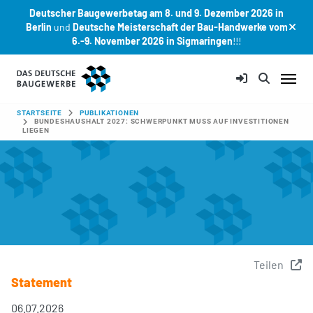
Deutscher Baugewerbetag am 8. und 9. Dezember 2026 in
Berlin
und
Deutsche Meisterschaft der Bau-Handwerke vom
6.-9. November 2026 in Sigmaringen
!!!
Zum Hauptinhalt springen
SIE SIND HIER:
STARTSEITE
PUBLIKATIONEN
BUNDESHAUSHALT 2027: SCHWERPUNKT MUSS AUF INVESTITIONEN
LIEGEN
Teilen
Statement
06.07.2026