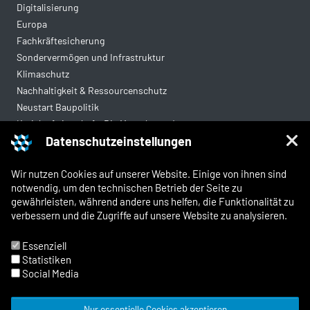
Digitalisierung
Europa
Fachkräftesicherung
Sondervermögen und Infrastruktur
Klimaschutz
Nachhaltigkeit & Ressourcenschutz
Neustart Baupolitik
Kreislaufwirtschaft: Die Mantelverordnung
Datenschutzeinstellungen
Mittelstandsgerechte Vergabe
Wohnungsbau
Wir nutzen Cookies auf unserer Website. Einige von ihnen sind
notwendig, um den technischen Betrieb der Seite zu
gewährleisten, während andere uns helfen, die Funktionalität zu
Rechtliches
verbessern und die Zugriffe auf unsere Website zu analysieren.
Kontakt
Impressum
Essenziell
Datenschutz
Statistiken
Whistleblowing und Meldewege
Social Media
Nur essentielle Cookies akzeptieren