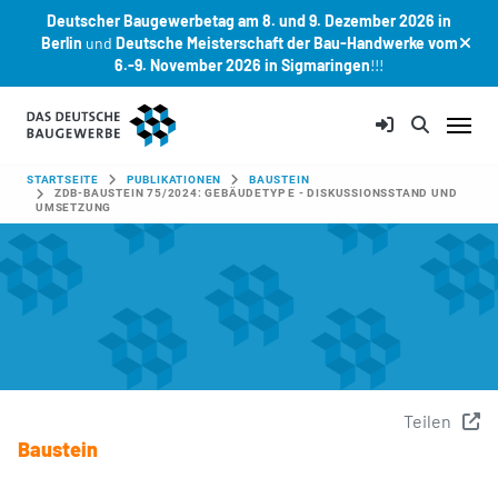
Deutscher Baugewerbetag am 8. und 9. Dezember 2026 in
Berlin
und
Deutsche Meisterschaft der Bau-Handwerke vom
6.-9. November 2026 in Sigmaringen
!!!
Zum Hauptinhalt springen
SIE SIND HIER:
STARTSEITE
PUBLIKATIONEN
BAUSTEIN
ZDB-BAUSTEIN 75/2024: GEBÄUDETYP E - DISKUSSIONSSTAND UND
UMSETZUNG
Teilen
Baustein