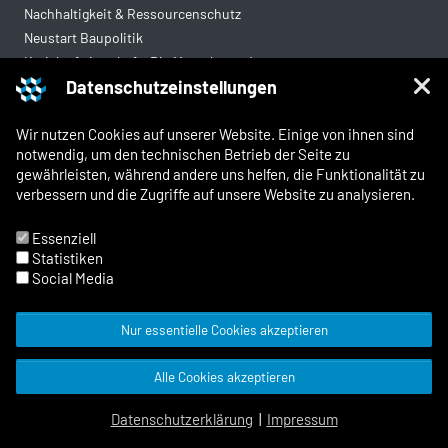
Nachhaltigkeit & Ressourcenschutz
Neustart Baupolitik
Kreislaufwirtschaft: Die Mantelverordnung
Datenschutzeinstellungen
Mittelstandsgerechte Vergabe
Wohnungsbau
Wir nutzen Cookies auf unserer Website. Einige von ihnen sind
notwendig, um den technischen Betrieb der Seite zu
gewährleisten, während andere uns helfen, die Funktionalität zu
Rechtliches
verbessern und die Zugriffe auf unsere Website zu analysieren.
Kontakt
Impressum
Essenziell
Datenschutz
Statistiken
Whistleblowing und Meldewege
Social Media
Nur essentielle Cookies akzeptieren
© 2026 Zentralverband Deutsches
Alle Cookies akzeptieren
Baugewerbe
Facebook
X
Instagram
LinkedIn
YouTube
TYPO3 Website von Kombinat
Datenschutzerklärung
|
Impressum