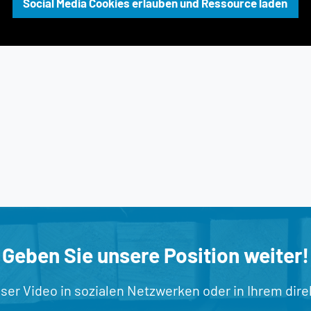
Social Media Cookies erlauben und Ressource laden
Geben Sie unsere Position weiter!
nser Video in sozialen Netzwerken oder in Ihrem dir