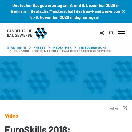
Deutscher Baugewerbetag am 8. und 9. Dezember 2026 in
Berlin
und
Deutsche Meisterschaft der Bau-Handwerke vom
6.-9. November 2026 in Sigmaringen
!!!
Zum Hauptinhalt springen
SIE SIND HIER:
STARTSEITE
PRESSE
MEDIATHEK
VIDEOÜBERSICHT
EUROSKILLS 2018: NATIONALTEAM DEUTSCHES BAUGEWERBE
Teilen
Video
EuroSkills 2018: