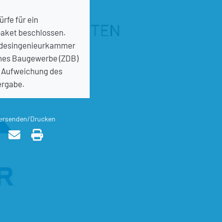
rfe für ein
aket beschlossen.
ndesingenieurkammer
ches Baugewerbe (ZDB)
e Aufweichung des
ergabe.
ersenden/Drucken