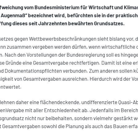
fweichung vom Bundesministerium für Wirtschaft und Klima
it Augenmaß“ bezeichnet wird, befürchten sie in der praktis
affung dieses seit Jahrzehnten bewährten Grundsatzes.
esetzes gegen Wettbewerbsbeschränkungen sieht bislang vor, d
ann zusammen vergeben werden dürfen, wenn wirtschaftliche 
n. Nach den Vorstellungen der Bundesregierung soll es hingeg
ese Gründe eine Gesamtvergabe rechtfertigen. Damit ist eine 
d Dokumentationspflichten verbunden. Zum anderen sollen kün
sigkeit von Gesamtvergaben ausreichen. Hierdurch wird der Vo
ntwertet.
lehnen daher eine flächendeckende, undifferenzierte Quasi-A
ten
Vergabe mit aller Entschiedenheit ab. Jedenfalls im Bereic
rundsatz nicht nur beibehalten, sondern vielmehr gestärkt we
t Gesamtvergaben sowohl die Planung als auch das Bauen erfa