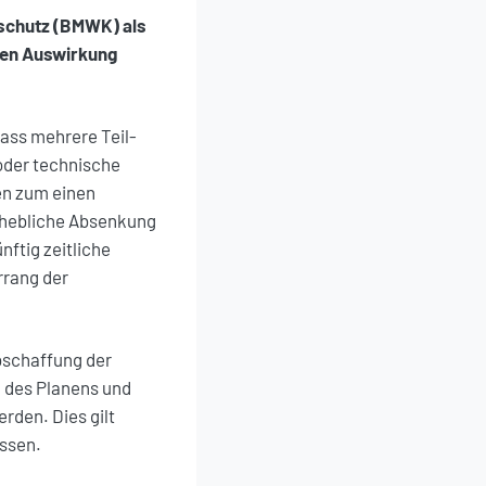
schutz (BMWK) als
chen Auswirkung
ass mehrere Teil-
oder technische
en zum einen
erhebliche Absenkung
ftig zeitliche
rrang der
bschaffung der
h des Planens und
rden. Dies gilt
ssen.