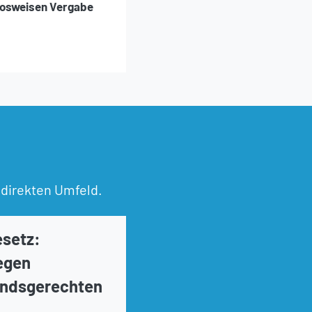
 losweisen Vergabe
 direkten Umfeld.
setz:
egen
andsgerechten