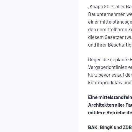
„Knapp 80 % aller B
Bauunternehmen weni
einer mittelstandsge
den unmittelbaren Zu
diesem Gesetzentwur
und ihrer Beschäftig
Gegen die geplante 
Vergaberichtlinien e
kurz bevor es auf de
kontraproduktiv und 
Eine mittelstandfein
Architekten aller F
mittlere Betriebe d
BAK, BIngK und ZDB 