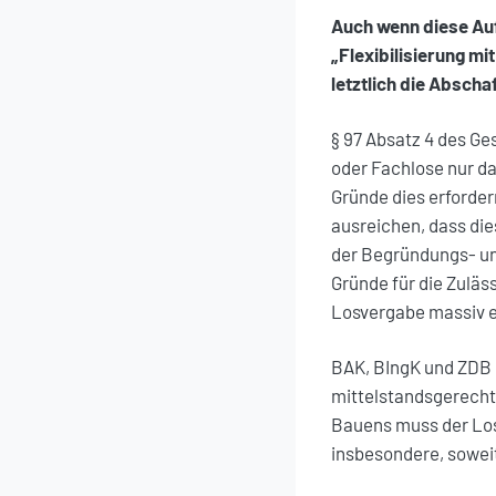
Auch wenn diese Au
„Flexibilisierung m
letztlich die Absch
§ 97 Absatz 4 des G
oder Fachlose nur d
Gründe dies erforder
ausreichen, dass di
der Begründungs- un
Gründe für die Zuläs
Losvergabe massiv e
BAK, BIngK und ZDB 
mittelstandsgerech
Bauens muss der Losg
insbesondere, sowei