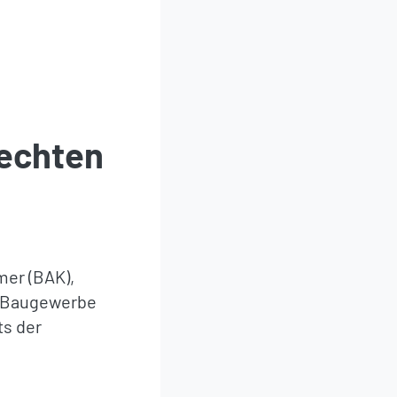
rechten
er (BAK),
s Baugewerbe
ts der