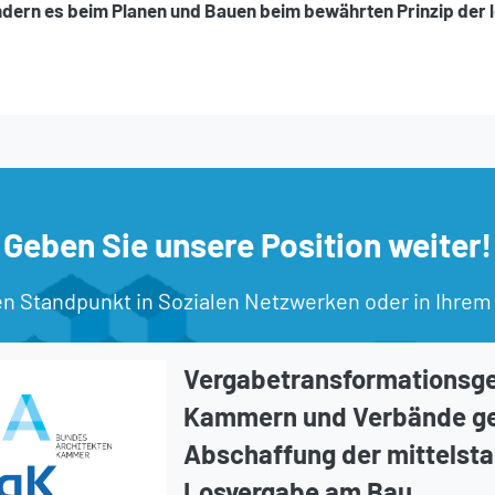
ndern es beim Planen und Bauen beim bewährten Prinzip der
Geben Sie unsere Position weiter!
en Standpunkt in Sozialen Netzwerken oder in Ihrem
Vergabetransformationsge
Kammern und Verbände g
Abschaffung der mittelst
Losvergabe am Bau