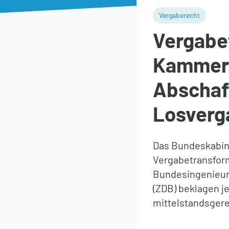
Vergaberecht
Vergabe
Kammern
Abschaf
Losverg
Das Bundeskabine
Vergabetransfor
Bundesingenieur
(ZDB) beklagen j
mittelstandsger