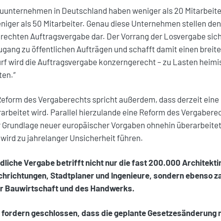
auunternehmen in Deutschland haben weniger als 20 Mitarbeite
ger als 50 Mitarbeiter. Genau diese Unternehmen stellen den
rechten Auftragsvergabe dar. Der Vorrang der Losvergabe sich
gang zu öffentlichen Aufträgen und schafft damit einen breit
f wird die Auftragsvergabe konzerngerecht – zu Lasten hei
ten.“
Reform des Vergaberechts spricht außerdem, dass derzeit eine
rarbeitet wird. Parallel hierzulande eine Reform des Vergaber
r Grundlage neuer europäischer Vorgaben ohnehin überarbeitet
wird zu jahrelanger Unsicherheit führen.
dliche Vergabe betrifft nicht nur die fast 200.000 Architekt
achrichtungen, Stadtplaner und Ingenieure, sondern ebenso za
er Bauwirtschaft und des Handwerks.
fordern geschlossen, dass die geplante Gesetzesänderung n