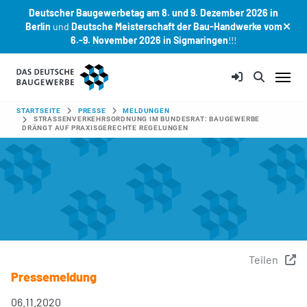
Deutscher Baugewerbetag am 8. und 9. Dezember 2026 in
Berlin
und
Deutsche Meisterschaft der Bau-Handwerke vom
6.-9. November 2026 in Sigmaringen
!!!
Zum Hauptinhalt springen
SIE SIND HIER:
STARTSEITE
PRESSE
MELDUNGEN
STRASSENVERKEHRSORDNUNG IM BUNDESRAT: BAUGEWERBE D
RÄNGT AUF PRAXISGERECHTE REGELUNGEN
Teilen
Pressemeldung
06.11.2020