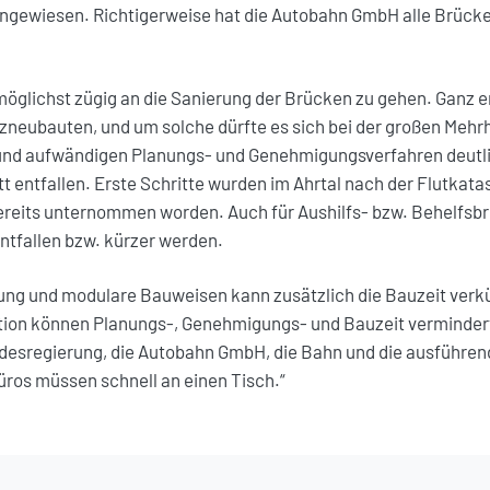
ingewiesen. Richtigerweise hat die Autobahn GmbH alle Brück
öglichst zügig an die Sanierung der Brücken zu gehen. Ganz e
tzneubauten, und um solche dürfte es sich bei der großen Mehr
 und aufwändigen Planungs- und Genehmigungsverfahren deutli
 entfallen. Erste Schritte wurden im Ahrtal nach der Flutkata
ereits unternommen worden. Auch für Aushilfs- bzw. Behelfsbr
ntfallen bzw. kürzer werden.
ung und modulare Bauweisen kann zusätzlich die Bauzeit verk
ktion können Planungs-, Genehmigungs- und Bauzeit vermindert
ndesregierung, die Autobahn GmbH, die Bahn und die ausführe
ros müssen schnell an einen Tisch.“