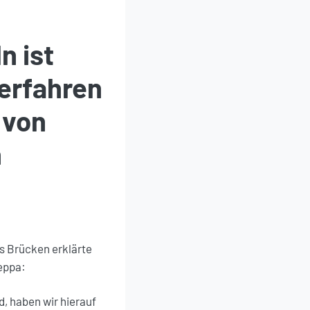
n ist
verfahren
 von
n
s Brücken erklärte
eppa:
, haben wir hierauf