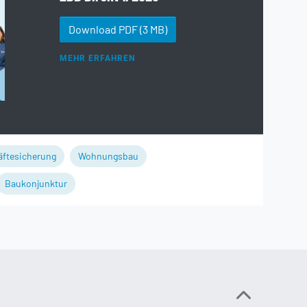
Download PDF
(3 MB)
MEHR ERFAHREN
äftesicherung
Wohnungsbau
Baukonjunktur