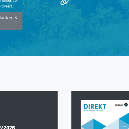
d fehlender
tiviert.
rlauben &
2/2026