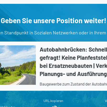
Geben Sie unsere Position weiter!
en Standpunkt in Sozialen Netzwerken oder in Ihrem
Autobahnbrücken: Schnell 
gefragt! Keine Planfestste
bei Ersatzneubauten | Ver
Planungs- und Ausführung
Baugewerbe zum Zustand der Autobah
URL kopieren
V