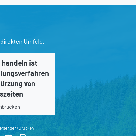
 direkten Umfeld.
handeln ist
llungsverfahren
kürzung von
szeiten
nbrücken
ersenden/Drucken