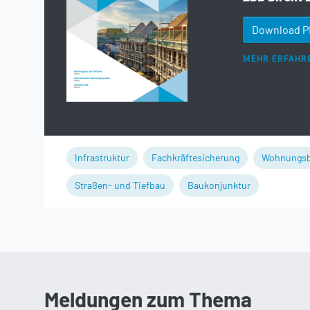
Download 
MEHR ERFAHR
Infrastruktur
Fachkräftesicherung
Wohnungs
Straßen- und Tiefbau
Baukonjunktur
Meldungen zum Thema