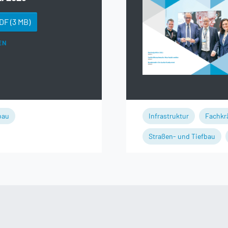
PDF
(3 MB)
EN
bau
Infrastruktur
Fachkr
Straßen- und Tiefbau