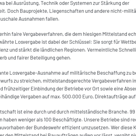
twa bei Ausrüstung, Technik oder Systemen zur Stärkung der
eit. Doch Bauprojekte, Liegenschaften und andere nicht-milit
pauschale Ausnahmen fallen.
erhin faire Vergabeverfahren, die dem hiesigen Mittelstand ech
ährte Losvergabe ist dabei der Schlüssel: Sie sorgt für Wettb
ienz und stärkt die ländlichen Regionen. Vermeintliche Schnelli
rb und fairer Beteiligung gehen.
plante Losvergabe-Ausnahme auf militärische Beschaffung zu b
wurfs zu streichen, mittelstandsgerechte Vergabeverfahren ink
d frühzeitiger Einbindung der Betriebe vor Ort sowie eine Abs
ihändige Vergaben auf max. 500.000 Euro, Direktaufträge auf
schaft ist eine durch und durch mittelständische Branche. 99 
 haben weniger als 100 Beschäftigte. Unsere Betriebe sind re
Bauvorhaben der Bundeswehr effizient umzusetzen. Wer diese
er den Mittelstand bei Bauaufträgen außen vor lässt, vergibt ni