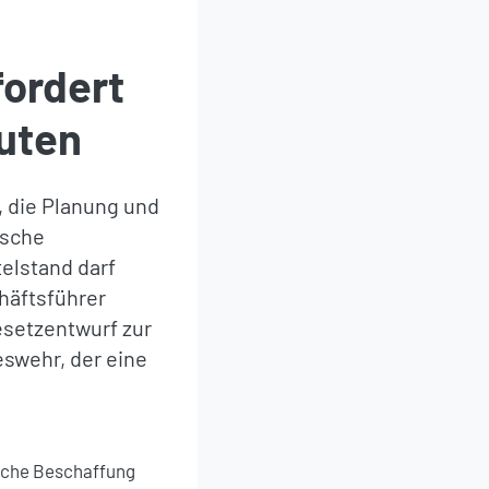
fordert
uten
 die Planung und
ische
elstand darf
chäftsführer
esetzentwurf zur
swehr, der eine
ische Beschaffung