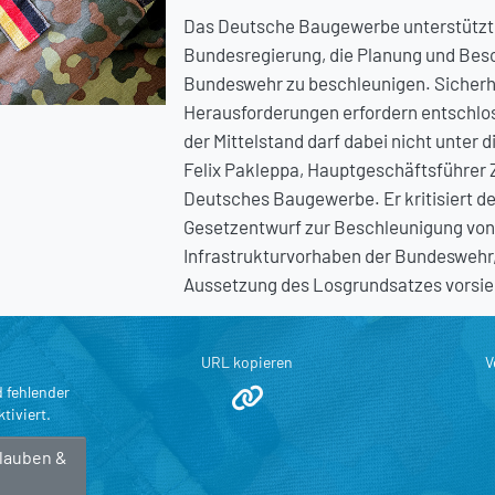
Das Deutsche Baugewerbe unterstützt d
Bundesregierung, die Planung und Besc
Bundeswehr zu beschleunigen. Sicherhe
Herausforderungen erfordern entschlo
der Mittelstand darf dabei nicht unter 
Felix Pakleppa, Hauptgeschäftsführer 
Deutsches Baugewerbe. Er kritisiert de
Gesetzentwurf zur Beschleunigung von
Infrastrukturvorhaben der Bundeswehr,
Aussetzung des Losgrundsatzes vorsie
URL kopieren
V
d fehlender
tiviert.
rlauben &