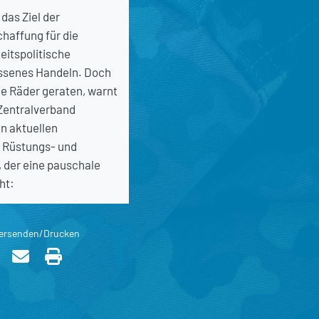
as Ziel der
haffung für die
itspolitische
ssenes Handeln. Doch
die Räder geraten, warnt
Zentralverband
n aktuellen
 Rüstungs- und
 der eine pauschale
ht:
ersenden/Drucken