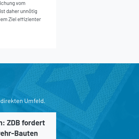
eichung vom
ist daher unnötig
em Ziel effizienter
 direkten Umfeld.
n: ZDB fordert
wehr-Bauten