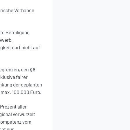
ärische Vorhaben
te Beteiligung
ewerb,
gkeit darf nicht auf
egrenzen, den § 8
lusive fairer
enkung der geplanten
 max. 100.000 Euro.
Prozent aller
gional verwurzelt
 Kompetenz vom
cht nur