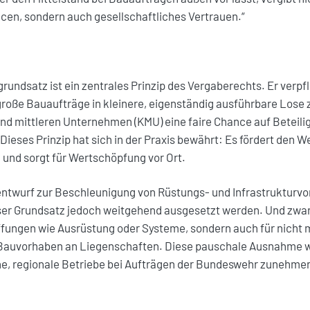
cen, sondern auch gesellschaftliches Vertrauen.“
undsatz ist ein zentrales Prinzip des Vergaberechts. Er verpfl
roße Bauaufträge in kleinere, eigenständig ausführbare Lose zu
 und mittleren Unternehmen (KMU) eine faire Chance auf Beteili
Dieses Prinzip hat sich in der Praxis bewährt: Es fördert den W
 und sorgt für Wertschöpfung vor Ort.
entwurf zur Beschleunigung von Rüstungs- und Infrastrukturv
ser Grundsatz jedoch weitgehend ausgesetzt werden. Und zwar 
fungen wie Ausrüstung oder Systeme, sondern auch für nicht m
Bauvorhaben an Liegenschaften. Diese pauschale Ausnahme w
he, regionale Betriebe bei Aufträgen der Bundeswehr zunehm