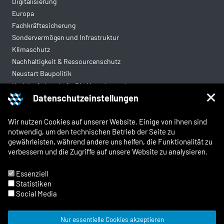
Digitalisierung
Europa
Fachkräftesicherung
Sondervermögen und Infrastruktur
Klimaschutz
Nachhaltigkeit & Ressourcenschutz
Neustart Baupolitik
Kreislaufwirtschaft: Die Mantelverordnung
Datenschutzeinstellungen
Mittelstandsgerechte Vergabe
Wohnungsbau
Wir nutzen Cookies auf unserer Website. Einige von ihnen sind
notwendig, um den technischen Betrieb der Seite zu
gewährleisten, während andere uns helfen, die Funktionalität zu
Rechtliches
verbessern und die Zugriffe auf unsere Website zu analysieren.
Kontakt
Impressum
Essenziell
Datenschutz
Statistiken
Whistleblowing und Meldewege
Social Media
Nur essentielle Cookies akzeptieren