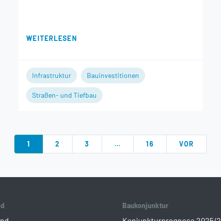
WEITERLESEN
Infrastruktur
Bauinvestitionen
Straßen- und Tiefbau
1
2
3
…
16
VOR
nd
Baukonjunktur
ind
Konjunkturprognose 2025/