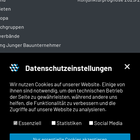
ieten
ropa
achgruppen
sverbände
ung Junger Bauunternehmer
Datenschutzeinstellungen
Publikationen
Wir nutzen Cookies auf unserer Website. Einige von
en
Baustein
ihnen sind notwendig, um den technischen Betrieb
ZDB-Direkt
der Seite zu gewährleisten, während andere uns
helfen, die Funktionalität zu verbessern und die
k
Geschäftsberichte
Zugriffe auf unsere Website zu analysieren.
Merkblätter / Leitfäden
Verbraucher-Bauverträge
Essenziell
Statistiken
Social Media
Weitere Publikationen
Nur essentielle Cookies akzeptieren