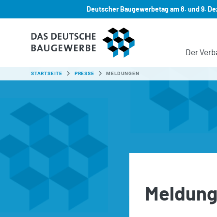
Deutscher Baugewerbetag am 8. und 9. Dez
Zum Hauptinhalt springen
Der Verb
SIE SIND HIER:
STARTSEITE
PRESSE
MELDUNGEN
Meldun