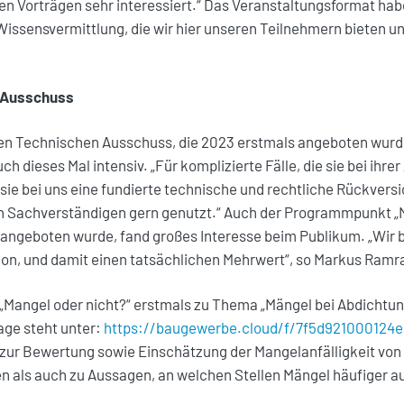
en Vorträgen sehr interessiert.“ Das Veranstaltungsformat hab
 Wissensvermittlung, die wir hier unseren Teilnehmern bieten u
n Ausschuss
en Technischen Ausschuss, die 2023 erstmals angeboten wurde
 dieses Mal intensiv. „Für komplizierte Fälle, die sie bei ihrer
e bei uns eine fundierte technische und rechtliche Rückversi
n Sachverständigen gern genutzt.“ Auch der Programmpunkt „M
 angeboten wurde, fand großes Interesse beim Publikum. „Wir 
ion, und damit einen tatsächlichen Mehrwert“, so Markus Ramr
„Mangel oder nicht?“ erstmals zu Thema „Mängel bei Abdichtu
ge steht unter:
https://baugewerbe.cloud/f/7f5d921000124e
 zur Bewertung sowie Einschätzung der Mangelanfälligkeit von
 als auch zu Aussagen, an welchen Stellen Mängel häufiger au