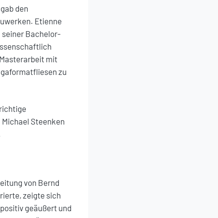
 gab den
auwerken. Etienne
 seiner Bachelor-
ssenschaftlich
Masterarbeit mit
Megaformatfliesen zu
richtige
. Michael Steenken
.
eitung von Bernd
erte, zeigte sich
positiv geäußert und