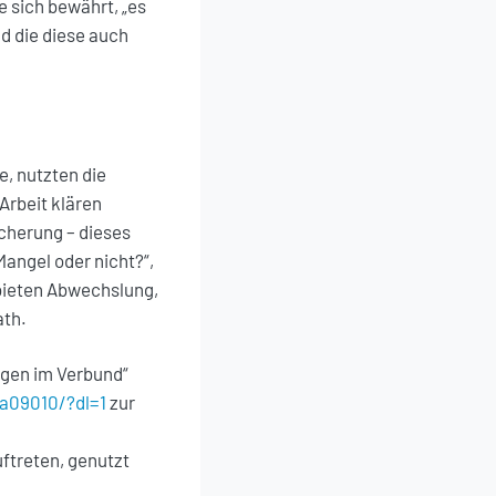
e sich bewährt, „es
nd die diese auch
, nutzten die
 Arbeit klären
cherung – dieses
angel oder nicht?“,
bieten Abwechslung,
ath.
ngen im Verbund“
a09010/?dl=1
zur
ftreten, genutzt