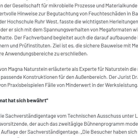
 der Gesellschaft für mikrobielle Prozesse und Materialkunde
rtvolle Hinweise zur Begutachtung von Feuchteschäden in B
er Hochschule Ruhr West, fasste die wichtigsten Herleitungen
 der er sich mit dem Spannungsverhalten von Megaformaten wi
hatte. Der Fachverband begleitet auch die darauf aufbauende 
nern und Prüfinstituten. Ziel ist es, die sichere Bauweise mit 
ere Anwendungsbereiche zu erschließen.
on Magna Naturstein erläuterte als Experte für Naturstein die 
 passende Konstruktionen für den Außenbereich. Der Jurist Dr
n Praxisbeispielen Fälle von Minderwert in der Werksleistung
at hat sich bewährt“
die Sachverständigentage vom Technischen Ausschuss unter L
svorsitzende, der auch das zweitägige Bühnenprogramm moderi
. Auflage der Sachverständigentage. „Die Besucher haben sich 