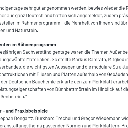
ndigentage sehr gut angenommen werden, bewies wieder die R
mer aus ganz Deutschland hatten sich angemeldet, zudem präse
steller im Rahmenprogramm – die Mehrheit von ihnen sind übr
en und Naturstein.
enten im Bühnenprogramm
esjährigen Sachverständigentage waren die Themen Außenbel
usgewählte Materialien. So stellte Markus Ramrath, Mitglied 
erbandes, die wichtigsten Aussagen und die modulare Struktu
onstruktionen mit Fliesen und Platten außerhalb von Gebäuden
r der Deutschen Bauchemie erklärte den zum Merkblatt erarbei
istungseigenschaften von Dünnbettmörteln im Hinblick auf d
ßenbereich.“
 – und Praxisbeispiele
tephan Bongartz, Burkhard Prechel und Gregor Wiedemann widm
eranstaltungsthema passenden Normen und Merkblättern. Prof