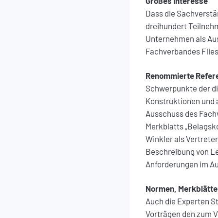
Großes Interesse
Dass die Sachverstä
dreihundert Teilneh
Unternehmen als Aus
Fachverbandes Flies
Renommierte Refer
Schwerpunkte der di
Konstruktionen und a
Ausschuss des Fachv
Merkblatts „Belagsk
Winkler als Vertrete
Beschreibung von Le
Anforderungen im Au
Normen, Merkblätter
Auch die Experten S
Vorträgen den zum V