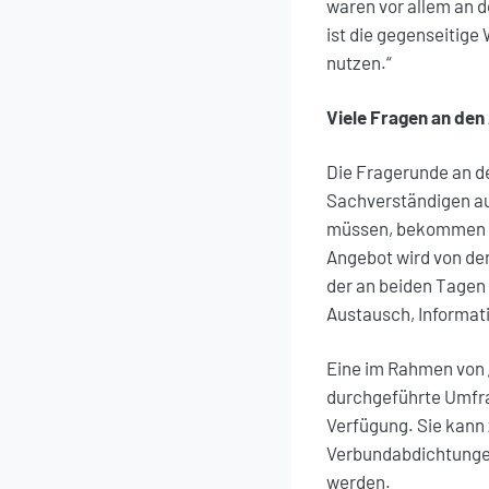
waren vor allem an d
ist die gegenseitige
nutzen.“
Viele Fragen an de
Die Fragerunde an d
Sachverständigen auch
müssen, bekommen si
Angebot wird von de
der an beiden Tagen
Austausch, Informat
Eine im Rahmen von 
durchgeführte Umfra
Verfügung. Sie kann
Verbundabdichtungen
werden.