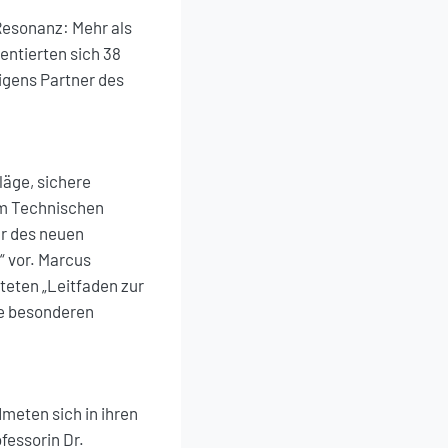
esonanz: Mehr als
ntierten sich 38
igens Partner des
äge, sichere
im Technischen
r des neuen
“ vor. Marcus
teten „Leitfaden zur
ie besonderen
eten sich in ihren
essorin Dr.