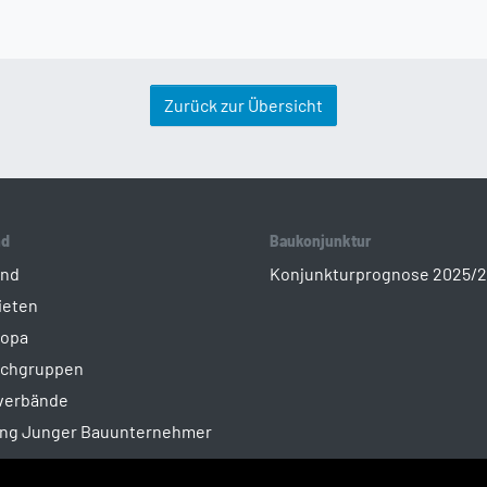
Zurück zur Übersicht
nd
Baukonjunktur
ind
Konjunkturprognose 2025/
ieten
ropa
achgruppen
sverbände
ung Junger Bauunternehmer