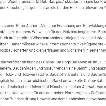
epapier „Wachstumsmarkt Holz|Bau
plus
“ skizziert anhand konkre
 der Forschungsergebnisse an die für den Holzbau relevanten 
rsitzende Peter Aicher: „Nicht nur Forschung und Entwicklung 
ähig zu machen. Wir wollen für den Holzbau begeistern. Entsc
breit aufgestellten Wissenstransfer all diejenigen, die in Holz
tzen. Daher müssen wir alle Informationen zur Verfügung stelle
Holzbau schaffen und die Vertrauen und Sicherheit in seiner A
r die Veröffentlichung des Online-Katalogs Dataholz.eu im Juli
 Planern, Baubehörden und Ausführenden eine Sammlung bauph
ür Holz- und Holzwerkstoffe, Baustoffe, Bauteile und Bauteilf
glich für den österreichischen Markt entwickelte Online-Katal
der Technischen Universität München mit einer Auswahl von 
en mit Nachweisen für den deutschen Markt ergänzt. Geförder
utsche Bundesstiftung Umwelt und dem Landesinnungsverband
.