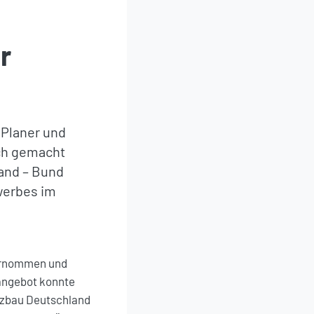
r
 Planer und
ich gemacht
land – Bund
werbes im
ternommen und
angebot konnte
lzbau Deutschland