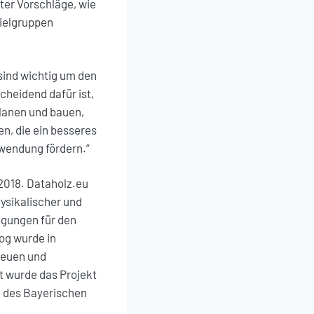
ter Vorschläge, wie
Zielgruppen
sind wichtig um den
heidend dafür ist,
 planen und bauen,
n, die ein besseres
nwendung fördern.“
 2018. Dataholz.eu
ysikalischer und
ügungen für den
og wurde in
neuen und
t wurde das Projekt
 des Bayerischen