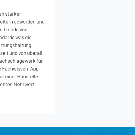
en stärker
leitern geworden und
rsitzende von
ndards was die
artungshaltung
zeit und von überall
 Nachschlagewerk für
ne Fachwissen-App
f einer Baustelle
 echten Mehrwert