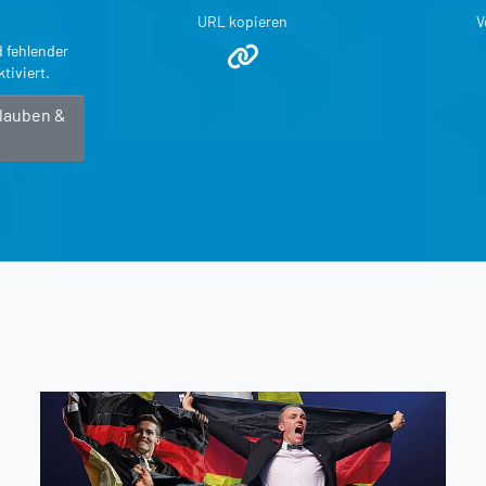
URL kopieren
V
d fehlender
tiviert.
rlauben &