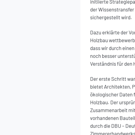
initiierte Strategi
der Wissenstransfer
sichergestellt wird.
Dazu erklärte der Vo
Holzbau wettbewerbsf
dass wir durch einen 
noch besser unterstü
Verständnis für den 
Der erste Schritt wa
bietet Architekten,
ökologischer Daten f
Holzbau. Der ursprün
Zusammenarbeit mit 
vorhandenen Bauteil
durch die DBU – De
Zimmererhandwerks