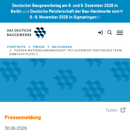
Deutscher Baugewerbetag am 8. und 9. Dezember 2026 in
Berlin
und
Deutsche Meisterschaft der Bau-Handwerke vom
6.-9. November 2026 in Sigmaringen
!!!
Zum Hauptinhalt springen
SIE SIND HIER:
STARTSEITE
PRESSE
MELDUNGEN
FLIESEN-NATIONALMANNSCHAFT: PCI-ALPENCUP: DEUTSCHES TEAM
ERREICHT PLATZ 3
Teilen
Pressemeldung
30.06.2026