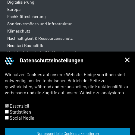
Digitalisierung
Europa
Fachkräftesicherung
Sondervermögen und Infrastruktur
Klimaschutz
Nachhaltigkeit & Ressourcenschutz
Neustart Baupolitik
Kreislaufwirtschaft: Die Mantelverordnung
Datenschutzeinstellungen
Mittelstandsgerechte Vergabe
Wohnungsbau
Wir nutzen Cookies auf unserer Website. Einige von ihnen sind
notwendig, um den technischen Betrieb der Seite zu
gewährleisten, während andere uns helfen, die Funktionalität zu
Rechtliches
verbessern und die Zugriffe auf unsere Website zu analysieren.
Kontakt
Impressum
Essenziell
Datenschutz
Statistiken
Whistleblowing und Meldewege
Social Media
Nur essentielle Cookies akzeptieren