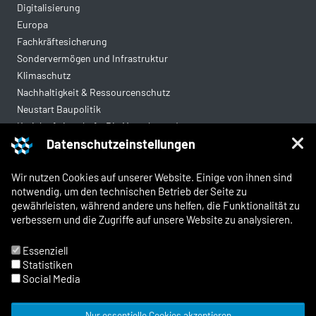
Digitalisierung
Europa
Fachkräftesicherung
Sondervermögen und Infrastruktur
Klimaschutz
Nachhaltigkeit & Ressourcenschutz
Neustart Baupolitik
Kreislaufwirtschaft: Die Mantelverordnung
Datenschutzeinstellungen
Mittelstandsgerechte Vergabe
Wohnungsbau
Wir nutzen Cookies auf unserer Website. Einige von ihnen sind
notwendig, um den technischen Betrieb der Seite zu
gewährleisten, während andere uns helfen, die Funktionalität zu
Rechtliches
verbessern und die Zugriffe auf unsere Website zu analysieren.
Kontakt
Impressum
Essenziell
Datenschutz
Statistiken
Whistleblowing und Meldewege
Social Media
Nur essentielle Cookies akzeptieren