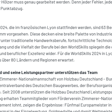
 Hölzer muss genau gearbeitet werden. Denn jeder Fehler, jede
 Punktabzug.
2024, die im französischen Lyon stattfinden werden, sind 63 Be
 vorgesehen. Diese decken eine breite Palette von Industri
unter traditionelle Handwerksberufe, fortschrittliche Technol
ang und die Vielfalt der Berufe bei den WorldSkills spiegeln di
nd beruflicher Exzellenz wider. Für die WorldSkills 2024 in L
s über 80 Ländern und Regionen erwartet.
d und seine Leistungspartner unterstützen das Team
e Zimmerer-Nationalmannschaft von Holzbau Deutschland – Bu
ntralverband des Deutschen Baugewerbes, der Berufsorganis
Seit 2008 unterstützen die Holzbau Deutschland Leistungsp
ung erhalten Teammitglieder vom Förderverein Zimmerer-Natio
ement lohnt, zeigen die Ergebnisse: Fünfmal Europameister in
rmal in der Einzelwertung, Goldmedaille und damit Weltmeister