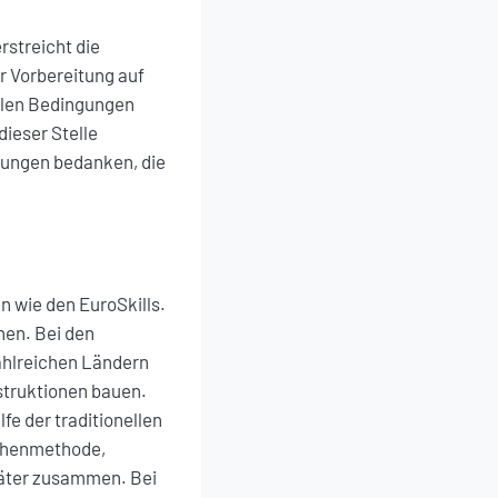
streicht die
er Vorbereitung auf
ealen Bedingungen
dieser Stelle
ngungen bedanken, die
 wie den EuroSkills.
en. Bei den
ahlreichen Ländern
truktionen bauen.
fe der traditionellen
chenmethode,
päter zusammen. Bei