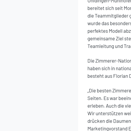
Uhldingen-Mühlhofe
bereitet sich seit M
die Teammitglieder 
wurde das besonders 
perfektes Modell abzu
gemeinsame Ziel ste
Teamleitung und Tra
Die Zimmerer-Natio
haben sich in nation
besteht aus Florian 
„Die besten Zimmerer
Seiten. Es war beein
erleben. Auch die vi
Wir unterstützen we
drücken die Daumen f
Marketingvorstand E