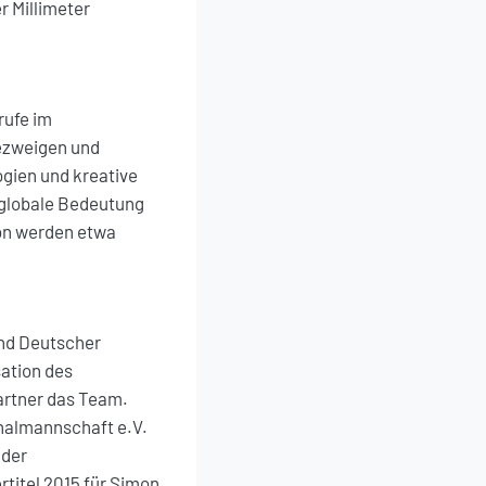
r Millimeter
rufe im
ezweigen und
ogien und kreative
e globale Bedeutung
yon werden etwa
nd Deutscher
ation des
artner das Team.
nalmannschaft e.V.
 der
titel 2015 für Simon