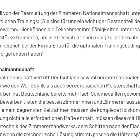
i von der Teamleitung der Zimmerer-Nationalmannschaft unter
lichen Trainings: „Sie sind für uns ein wichtiger Bestandteil d
bewerbe. Hier können die Teilnehmer ihre Fähigkeiten unter r
Stärke trainieren, um in Stresssituationen ruhig zu bleiben. An 
 herzlich bei der Firma Erlus für die optimalen Trainingsbedi
 vorgefunden haben“.
onalmannschaft
almannschaft vertritt Deutschland sowohl bei internationalen
ie den WorldSkills als auch bei europäischen Meisterschaften
rben hat Deutschland bereits mehrfach Goldmedaillen gewonn
tbewerben treten die besten Zimmerinnen und Zimmerer aus z
n einem begrenzten Zeitrahmen müssen sie komplexe Holzkons
ng nicht alle erforderlichen Maße enthält, müssen diese mit Hil
ntechnik des Zimmererhandwerks, dem Schiften nach der Flä
ur wenn die zeichnerische Lösung stimmt, passen die Hölzer s