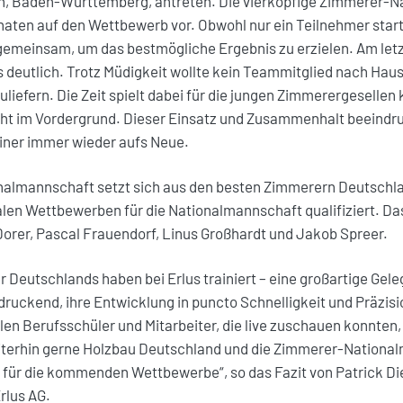
n, Baden-Württemberg, antreten. Die vierköpfige Zimmerer-
onaten auf den Wettbewerb vor. Obwohl nur ein Teilnehmer start
gemeinsam, um das bestmögliche Ergebnis zu erzielen. Am letz
deutlich. Trotz Müdigkeit wollte kein Teammitglied nach Haus
liefern. Die Zeit spielt dabei für die jungen Zimmerergesellen 
ht im Vordergrund. Dieser Einsatz und Zusammenhalt beeindr
iner immer wieder aufs Neue.
nalmannschaft setzt sich aus den besten Zimmerern Deutsch
alen Wettbewerben für die Nationalmannschaft qualifiziert. D
Dorer, Pascal Frauendorf, Linus Großhardt und Jakob Spreer.
 Deutschlands haben bei Erlus trainiert – eine großartige Gele
druckend, ihre Entwicklung in puncto Schnelligkeit und Präzisio
elen Berufsschüler und Mitarbeiter, die live zuschauen konnten,
iterhin gerne Holzbau Deutschland und die Zimmerer-Nationa
ür die kommenden Wettbewerbe“, so das Fazit von Patrick Diet
rlus AG.