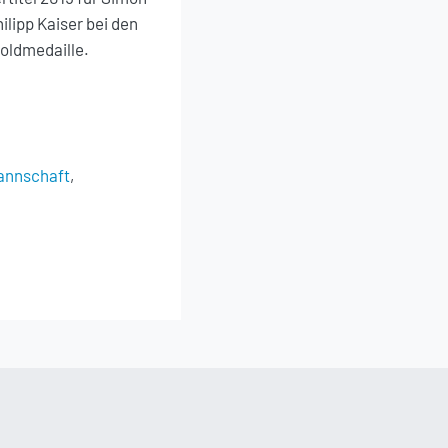
ilipp Kaiser bei den
Goldmedaille.
annschaft
,