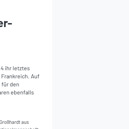
er-
 ihr letztes
 Frankreich. Auf
 für den
ren ebenfalls
 Großhardt aus