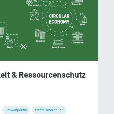
keit & Ressourcenschutz
Umweltpolitik
Mantelverordnung