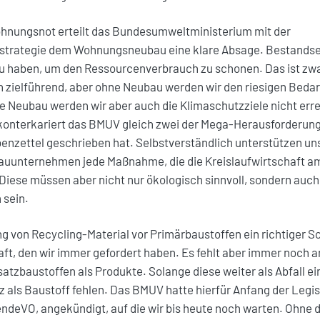
Wohnungsnot erteilt das Bundesumweltministerium mit der
sstrategie dem Wohnungsneubau eine klare Absage. Bestandser
 haben, um den Ressourcenverbrauch zu schonen. Das ist zw
 zielführend, aber ohne Neubau werden wir den riesigen Beda
 Neubau werden wir aber auch die Klimaschutzziele nicht erre
 konterkariert das BMUV gleich zwei der Mega-Herausforderung
benzettel geschrieben hat. Selbstverständlich unterstützen un
auunternehmen jede Maßnahme, die die Kreislaufwirtschaft am
iese müssen aber nicht nur ökologisch sinnvoll, sondern auch
 sein.
ung von Recycling-Material vor Primärbaustoffen ein richtiger S
aft, den wir immer gefordert haben. Es fehlt aber immer noch a
tzbaustoffen als Produkte. Solange diese weiter als Abfall ei
 als Baustoff fehlen. Das BMUV hatte hierfür Anfang der Legis
endeVO, angekündigt, auf die wir bis heute noch warten. Ohne d