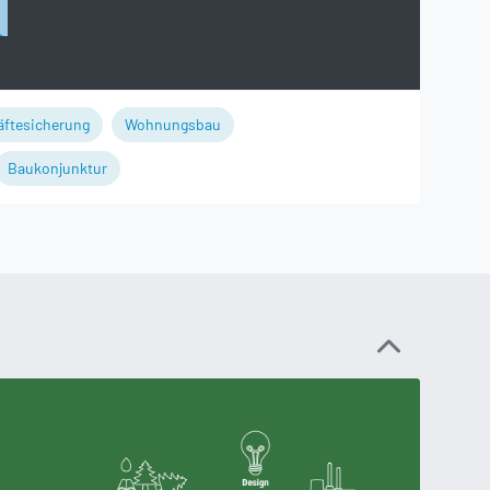
äftesicherung
Wohnungsbau
Baukonjunktur