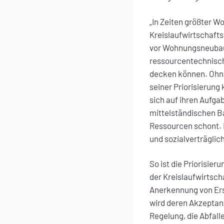
„In Zeiten größter 
Kreislaufwirtschaft
vor Wohnungsneubau
ressourcentechnisch
decken können. Ohne
seiner Priorisierung
sich auf ihren Aufga
mittelständischen B
Ressourcen schont. D
und sozialverträglich
So ist die Priorisier
der Kreislaufwirtsch
Anerkennung von Ersa
wird deren Akzeptanz
Regelung, die Abfall