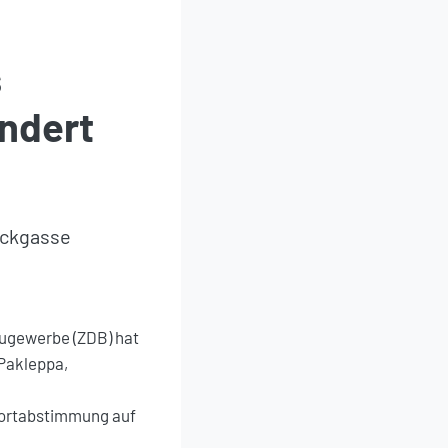
s
ndert
Sackgasse
augewerbe (ZDB) hat
Pakleppa,
sortabstimmung auf