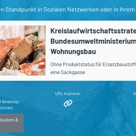
en Standpunkt in Sozialen Netzwerken oder in Ihrem
Kreislaufwirtschaftsstrat
Bundesumweltministerium
Wohnungsbau
Ohne Produktstatus für Ersatzbaustoffe 
eine Sackgasse
URL kopieren
V
d fehlender
tiviert.
rlauben &