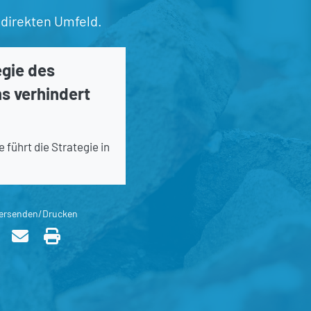
 direkten Umfeld.
egie des
s verhindert
führt die Strategie in
ersenden/Drucken