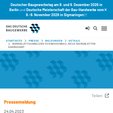
Deutscher Baugewerbetag am 8. und 9. Dezember 2026 in
Berlin
und
Deutsche Meisterschaft der Bau-Handwerke vom
6.-9. November 2026 in Sigmaringen
!!!
Zum Hauptinhalt springen
SIE SIND HIER:
STARTSEITE
PRESSE
MELDUNGEN
DETAILS
MERKBLATTSAMMLUNG FUSSBODENBAU, NEUE MERKBLÄTTER A
NERKANNT
Teilen
Pressemeldung
24.04.2023