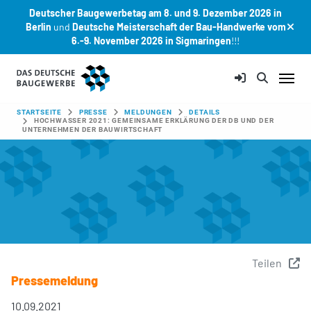
Deutscher Baugewerbetag am 8. und 9. Dezember 2026 in
Berlin
und
Deutsche Meisterschaft der Bau-Handwerke vom
6.-9. November 2026 in Sigmaringen
!!!
Zum Hauptinhalt springen
SIE SIND HIER:
STARTSEITE
PRESSE
MELDUNGEN
DETAILS
HOCHWASSER 2021: GEMEINSAME ERKLÄRUNG DER DB UND DER
UNTERNEHMEN DER BAUWIRTSCHAFT
Teilen
Pressemeldung
10.09.2021