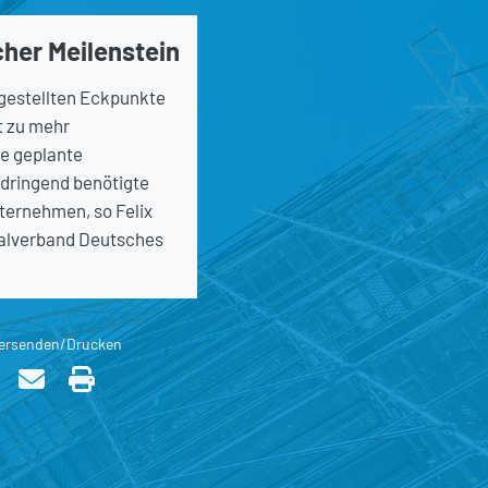
her Meilenstein
gestellten Eckpunkte
t zu mehr
e geplante
 dringend benötigte
ternehmen, so Felix
ralverband Deutsches
ersenden/Drucken