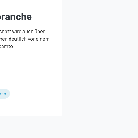
branche
schaft wird auch über
nen deutlich vor einem
esamte
ohn