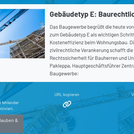
Gebäudetyp E: Baurechtlic
Das Baugewerbe begrüßt die heute vor
zum Gebäudetyp E als wichtigen Schrit
Kosteneffizienz beim Wohnungsbau. Di
zivilrechtliche Verankerung schafft die
Rechtssicherheit für Bauherren und Un
Pakleppa, Hauptgeschäftsführer Zent
Baugewerbe:
URL kopieren
V
d fehlender
tiviert.
rlauben &