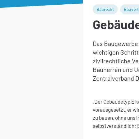
Baurecht
Bauvert
Gebäudet
Das Baugewerbe b
wichtigen Schrit
zivilrechtliche V
Bauherren und Un
Zentralverband 
„Der Gebäudetyp E k
vorausgesetzt, er wi
zu bauen, ohne uns i
selbstverständlich: S