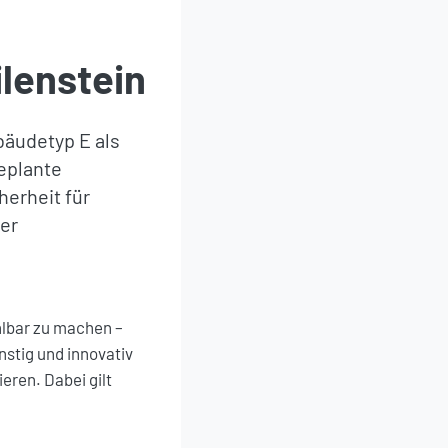
lenstein
äudetyp E als
eplante
herheit für
er
lbar zu machen –
stig und innovativ
eren. Dabei gilt