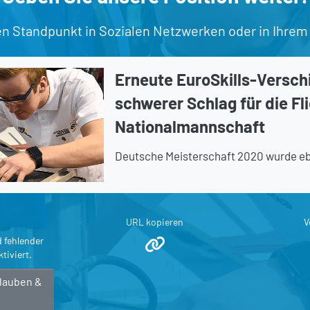
en Standpunkt in Sozialen Netzwerken oder in Ihrem
Erneute EuroSkills-Versch
schwerer Schlag für die Fl
Nationalmannschaft
Deutsche Meisterschaft 2020 wurde eb
URL kopieren
V
d fehlender
tiviert.
rlauben &