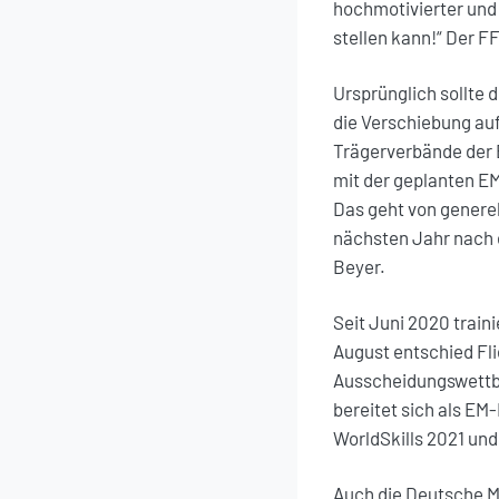
hochmotivierter und 
stellen kann!“ Der F
Ursprünglich sollte d
die Verschiebung au
Trägerverbände der E
mit der geplanten E
Das geht von generel
nächsten Jahr nach 
Beyer.
Seit Juni 2020 train
August entschied Fl
Ausscheidungswettbew
bereitet sich als EM
WorldSkills 2021 und
Auch die Deutsche M