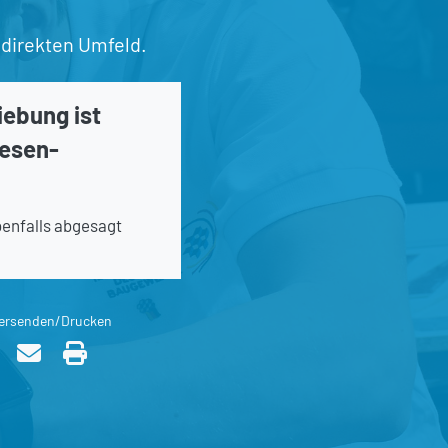
 direkten Umfeld.
iebung ist
iesen-
enfalls abgesagt
ersenden/Drucken