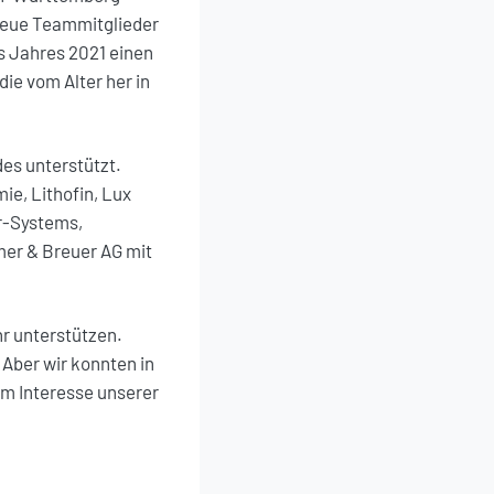
neue Teammitglieder
s Jahres 2021 einen
e vom Alter her in
es unterstützt.
e, Lithofin, Lux
er-Systems,
mer & Breuer AG mit
r unterstützen.
 Aber wir konnten in
im Interesse unserer