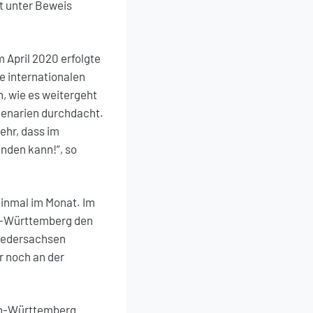
t unter Beweis
m April 2020 erfolgte
e internationalen
, wie es weitergeht
zenarien durchdacht.
ehr, dass im
nden kann!“, so
einmal im Monat. Im
en-Württemberg den
Niedersachsen
r noch an der
den-Württemberg