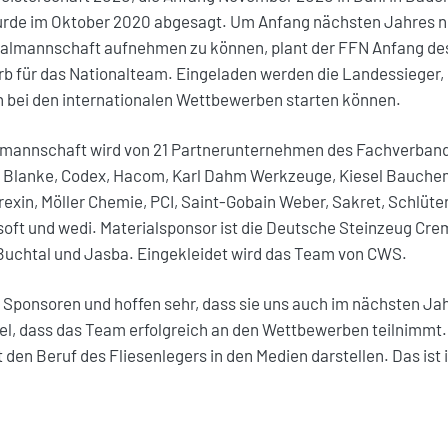
 wurde im Oktober 2020 abgesagt. Um Anfang nächsten Jahres 
onalmannschaft aufnehmen zu können, plant der FFN Anfang de
für das Nationalteam. Eingeladen werden die Landessieger, di
 bei den internationalen Wettbewerben starten können.
lmannschaft wird von 21 Partnerunternehmen des Fachverband
 Blanke, Codex, Hacom, Karl Dahm Werkzeuge, Kiesel Bauchemi
exin, Möller Chemie, PCI, Saint-Gobain Weber, Sakret, Schlüt
oft und wedi. Materialsponsor ist die Deutsche Steinzeug Cre
Buchtal und Jasba. Eingekleidet wird das Team von CWS.
Sponsoren und hoffen sehr, dass sie uns auch im nächsten Jah
Ziel, dass das Team erfolgreich an den Wettbewerben teilnimmt.
 den Beruf des Fliesenlegers in den Medien darstellen. Das ist 