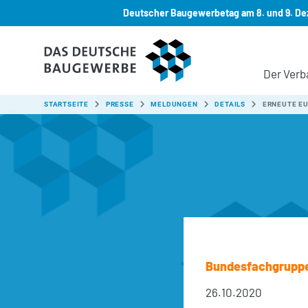
Deutscher Baugewerbetag am 8. und 9. Dez
Zum Hauptinhalt springen
Der Verb
SIE SIND HIER:
STARTSEITE
PRESSE
MELDUNGEN
DETAILS
ERNEUTE EU
Bundesfachgrupp
26.10.2020