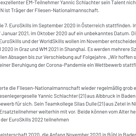
exzellenter EM-Teilnehmer Yannic Schlachter sein Talent nich
FN ist Träger der Fliesen-Nationalmannschaft.
ie 7. EuroSkills im September 2020 in Österreich stattfinden. I
f Januar 2021, im Oktober 2020 auf ein unbekanntes Datum. Di
uroSkills und der WorldSkills wollen im November entscheiden
M 2020 in Graz und WM 2021 in Shanghai. Es werden mehrere S
len Absagen bis zur Verschiebung auf Folgejahre. „Wir hoffen s
einer Beruhigung der Corona-Pandemie ein Wettbewerb stattfi
ierte die Fliesen-Nationalmannschaft wieder regelmäßig grob 
iesenlegergeselle Yannic Schlachter (21) aus Albbruck in Bad
erb für sich. Sein Teamkollege Silas Dulle (21) aus Zetel in 
-Ersatzteilnehmer weiterhin mit vor. Beide können vom Alter he
 der EuroSkills 2022 teilnehmen
eisterschaft 2020, die Anfang November 2020 in Bühl in Ba