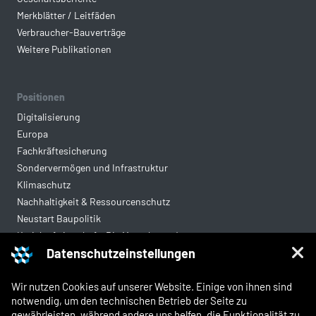
Merkblätter / Leitfäden
Verbraucher-Bauverträge
Weitere Publikationen
Positionen
Digitalisierung
Europa
Fachkräftesicherung
Sondervermögen und Infrastruktur
Klimaschutz
Nachhaltigkeit & Ressourcenschutz
Neustart Baupolitik
Kreislaufwirtschaft: Die Mantelverordnung
Datenschutzeinstellungen
Mittelstandsgerechte Vergabe
Wohnungsbau
Wir nutzen Cookies auf unserer Website. Einige von ihnen sind
notwendig, um den technischen Betrieb der Seite zu
gewährleisten, während andere uns helfen, die Funktionalität zu