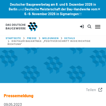
Deutscher Baugewerbetag am 8. und 9. Dezember 2026 in
Berlin
und
Deutsche Meisterschaft der Bau-Handwerke vom
6.-9. November 2026 in Sigmaringen
!!!
Zum Hauptinhalt springen
SIE SIND HIER:
STARTSEITE
PRESSE
MELDUNGEN
DETAILS
DIGITALER BAUANTRAG: „POSITIVER SCHRITT IN DIE RICHTIGE
RICHTUNG“
Teilen
Pressemeldung
09.05.2023