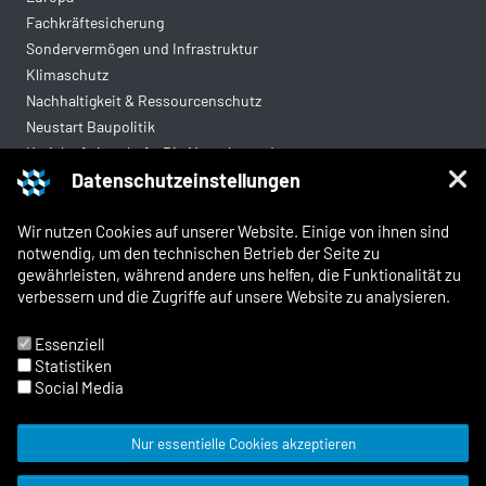
Fachkräftesicherung
Sondervermögen und Infrastruktur
Klimaschutz
Nachhaltigkeit & Ressourcenschutz
Neustart Baupolitik
Kreislaufwirtschaft: Die Mantelverordnung
Datenschutzeinstellungen
Mittelstandsgerechte Vergabe
Wohnungsbau
Wir nutzen Cookies auf unserer Website. Einige von ihnen sind
notwendig, um den technischen Betrieb der Seite zu
gewährleisten, während andere uns helfen, die Funktionalität zu
Rechtliches
verbessern und die Zugriffe auf unsere Website zu analysieren.
Kontakt
Impressum
Essenziell
Datenschutz
Statistiken
Whistleblowing und Meldewege
Social Media
Nur essentielle Cookies akzeptieren
© 2026 Zentralverband Deutsches