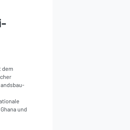
i-
t dem
icher
landsbau-
ationale
 Ghana und