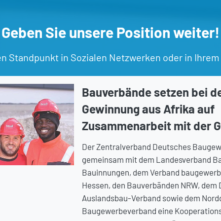
Geben Sie unsere Position weiter!
en Standpunkt in Sozialen Netzwerken oder in Ihrem
Bauverbände setzen bei de
Gewinnung aus Afrika auf
Zusammenarbeit mit der 
Der Zentralverband Deutsches Baugew
gemeinsam mit dem Landesverband Ba
Bauinnungen, dem Verband baugewerb
Hessen, den Bauverbänden NRW, dem 
Auslandsbau-Verband sowie dem Nord
Baugewerbeverband eine Kooperations