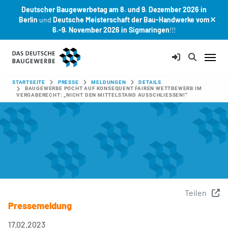
Deutscher Baugewerbetag am 8. und 9. Dezember 2026 in
Berlin
und
Deutsche Meisterschaft der Bau-Handwerke vom
6.-9. November 2026 in Sigmaringen
!!!
Zum Hauptinhalt springen
SIE SIND HIER:
STARTSEITE
PRESSE
MELDUNGEN
DETAILS
BAUGEWERBE POCHT AUF KONSEQUENT FAIREN WETTBEWERB IM
VERGABERECHT: „NICHT DEN MITTELSTAND AUSSCHLIESSEN!“
Teilen
Pressemeldung
17.02.2023