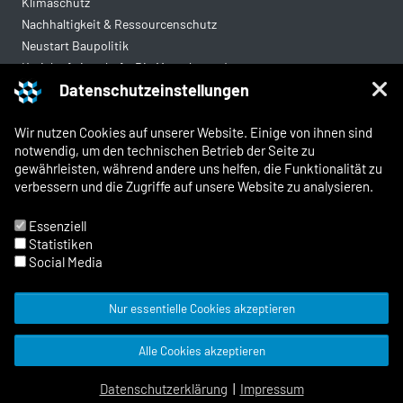
Klimaschutz
Nachhaltigkeit & Ressourcenschutz
Neustart Baupolitik
Kreislaufwirtschaft: Die Mantelverordnung
Datenschutzeinstellungen
Mittelstandsgerechte Vergabe
Wohnungsbau
Wir nutzen Cookies auf unserer Website. Einige von ihnen sind
notwendig, um den technischen Betrieb der Seite zu
gewährleisten, während andere uns helfen, die Funktionalität zu
Rechtliches
verbessern und die Zugriffe auf unsere Website zu analysieren.
Kontakt
Impressum
Essenziell
Datenschutz
Statistiken
Whistleblowing und Meldewege
Social Media
Nur essentielle Cookies akzeptieren
© 2026 Zentralverband Deutsches
Alle Cookies akzeptieren
Baugewerbe
Facebook
X
Instagram
LinkedIn
YouTube
TYPO3 Website von Kombinat
Datenschutzerklärung
|
Impressum